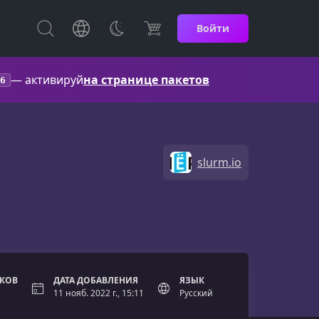
Войти
— активируй
на странице пакетов
6
slurm.io
ОКОВ
ДАТА ДОБАВЛЕНИЯ
ЯЗЫК
11 нояб. 2022 г., 15:11
Русский