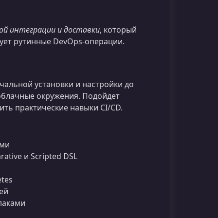
ой интеграции и доставки
, который
рует рутинные DevOps‑операции.
ачальной установки и настройки до
облачные окружения. Подойдет
ить практические навыки CI/CD.
ами
ative и Scripted DSL
etes
ей
блаками