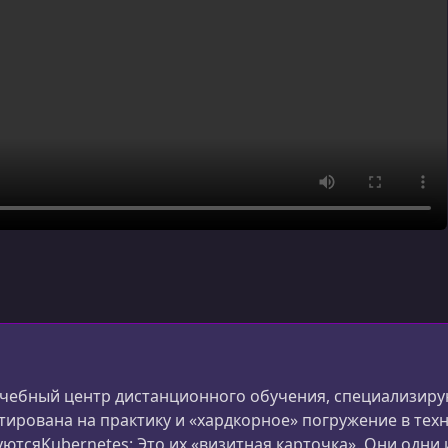
учебный центр дистанционного обучения, специализиру
ирована на практику и «хардкорное» погружение в тех
ютсяKubernetes: Это их «визитная карточка». Они одни 