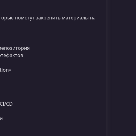
торые помогут закрепить материалы на
 репозитория
ртефактов
tion»
CI/CD
ки