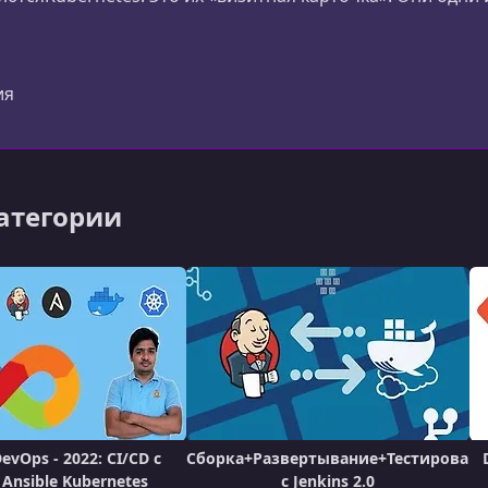
обучать K8s.DevOps & SRE: Обучение инструментам автома
 др.).Разработка: Курсы для разработчиков, которые хот
ия
категории
evOps - 2022: CI/CD с
Сборка+Развертывание+Тестирован
 Ansible Kubernetes
с Jenkins 2.0