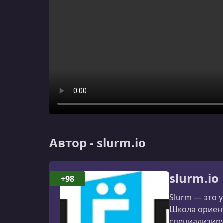
Автор - slurm.io
slurm.io
+98
Slurm — это 
Школа ориент
специализиру