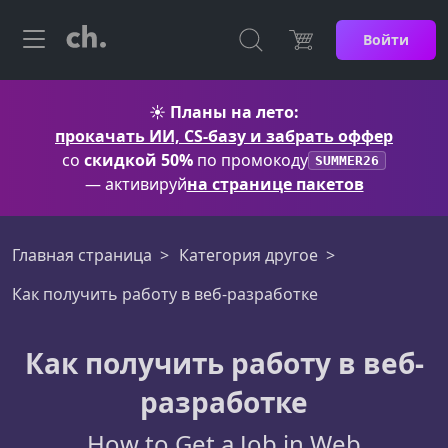
Войти
☀️
Планы на лето:
прокачать ИИ, CS-базу и забрать оффер
со
скидкой 50%
по промокоду
SUMMER26
— активируй
на странице пакетов
Главная страница
Категория другое
Как получить работу в веб-разработке
Как получить работу в веб-
разработке
How to Get a Job in Web