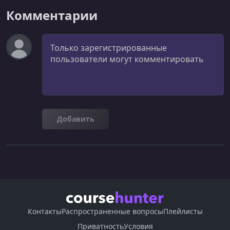
Preparing for Various Interview Environments
Комментарии
УРОК 24.
00:01:40
The Follow-Up
Комментарий
УРОК 25.
00:00:42
Introduction to Job Offer & Salary Negotiation
УРОК 26.
00:04:04
Negotiation is Awkward...But Expected: How to Assert
Your Worth
Добавить
УРОК 27.
00:02:10
What to Expect Your First Week
УРОК 28.
00:00:50
The End; But it Doesn't Stop Here!
УРОК 29.
00:03:21
Minimizing Discrimination
Контакты
Распространенные вопросы
Плейлисты
Приватность
Условия
УРОК 30.
00:03:52