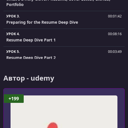
Portfolio
УРОК 3.
00:01:42
Preparing for the Resume Deep Dive
УРОК 4.
00:08:16
Resume Deep Dive Part 1
УРОК 5.
00:03:49
Resume Deep Dive Part 2
УРОК 6.
00:02:02
Resume Extras: Should I Include...
Автор - udemy
УРОК 7.
00:01:53
The Purpose of a Cover Letter
+199
УРОК 8.
00:04:40
Cover Letter Deep Dive
УРОК 9.
00:01:42