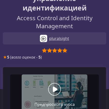
идентификацией
Access Control and Identity
Management
pluralsight
★
5
(
всего оценок
-
5
)
Предпросмотр курса