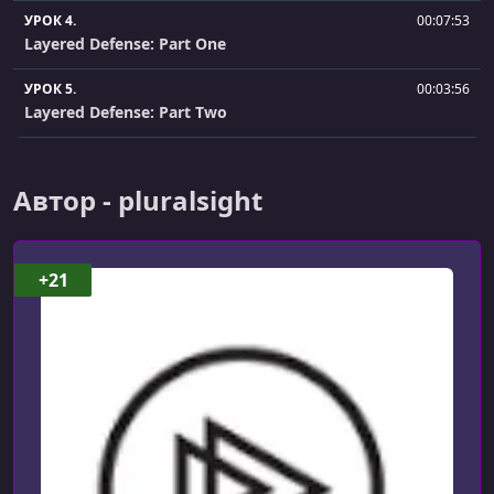
УРОК 4.
00:07:53
Layered Defense: Part One
УРОК 5.
00:03:56
Layered Defense: Part Two
УРОК 6.
00:07:12
Access Control Concepts: Part One
Автор - pluralsight
УРОК 7.
00:10:43
Access Control Concepts: Part Two
+21
УРОК 8.
00:08:04
Access Controls Models
УРОК 9.
00:07:01
Authentication: Part One
УРОК 10.
00:08:45
Authentication: Part Two