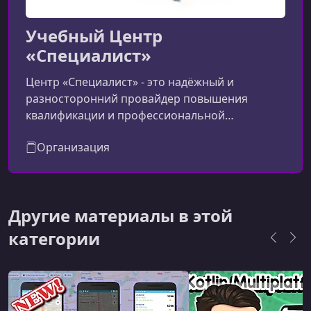
Учебный Центр
«Специалист»
Центр «Специалист» - это надёжный и
разносторонний провайдер повышения
квалификации и профессиональной
переподготовки. Отличается широкой
Организация
программной линейкой, профессиональными
преподавателями, авторизацией ведущих
IT‑брендов, формальной поддержкой
государства и программой трудоустройства.
Другие материалы в этой
Идеален для тех, кто планирует освоить новую
профессию, получить востребованные
категории
сертификаты и официально закрепить свои
навыки.