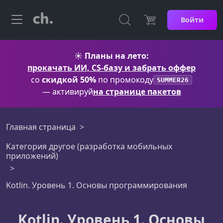
Войти
☀️
Планы на лето:
прокачать ИИ, CS-базу и забрать оффер
со
скидкой 50%
по промокоду
SUMMER26
— активируй
на странице пакетов
Главная страница
Категория другое (разработка мобильных
приложений)
Kotlin. Уровень 1. Основы программирования
Kotlin. Уровень 1. Основы