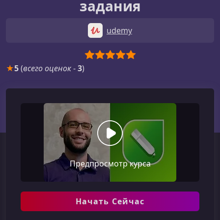
задания
udemy
★
5
(
всего оценок
-
3
)
Предпросмотр курса
Начать Сейчас