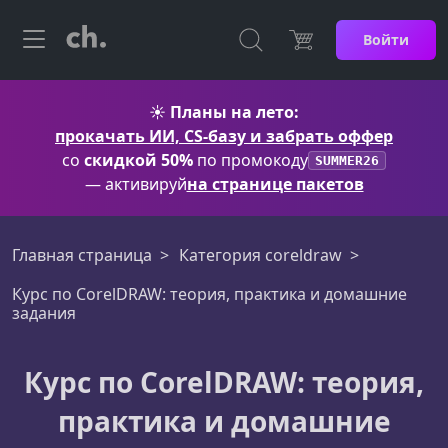
Войти
☀️
Планы на лето:
прокачать ИИ, CS-базу и забрать оффер
со
скидкой 50%
по промокоду
SUMMER26
— активируй
на странице пакетов
Главная страница
Категория coreldraw
Курс по CorelDRAW: теория, практика и домашние
задания
Курс по CorelDRAW: теория,
практика и домашние