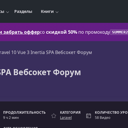
сы
Разделы
Книги
 и забрать оффер
со
скидкой 50%
по промокоду
SUMMER2
ravel 10 Vue 3 Inertia SPA Вебсокет Форум
a SPA Вебсокет Форум
ПРОДОЛЖИТЕЛЬНОСТЬ
КАТЕГОРИЯ
КОЛИЧЕСТВО УР
9 ч 2 мин
Laravel
58 Видео