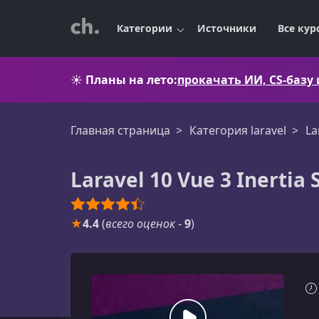
Категории
Источники
Все кур
☀️
Планы на лето:
прокачать ИИ, CS-базу
Главная страница
Категория laravel
La
Laravel 10 Vue 3 Inerti
★
4.4
(
всего оценок
-
9
)