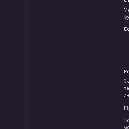
Ма
фу
С
Р
Вы
пе
ин
П
По
мо