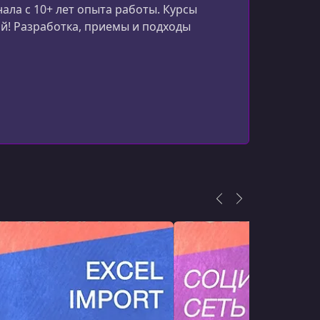
ала с 10+ лет опыта работы. Курсы
Урок 14. Удаление ветки
й! Разработка, приемы и подходы
УРОК 15.
00:04:43
Урок 15. Страница дочерней ветки
УРОК 16.
00:19:09
Урок 16. Добавление темы
УРОК 17.
00:11:01
Урок 17. Отображение списка тем
УРОК 18.
00:07:13
Урок 18. Редактирование и удаление
темы
УРОК 19.
00:03:31
Урок 19. Одиночная страница темы
УРОК 20.
00:17:05
Урок 20. Публикация сообщения
УРОК 21.
00:11:12