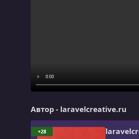
Автор - laravelcreative.ru
laravelcr
+28