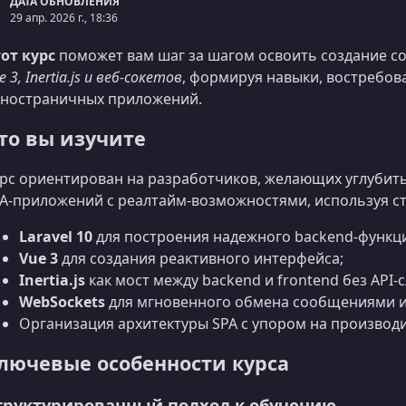
ДАТА ОБНОВЛЕНИЯ
29 апр. 2026 г., 18:36
от курс
поможет вам шаг за шагом освоить создание с
e 3, Inertia.js и веб‑сокетов
, формируя навыки, востребов
ностраничных приложений.
то вы изучите
рс ориентирован на разработчиков, желающих углубит
A‑приложений с реалтайм‑возможностями, используя стек 
Laravel 10
для построения надежного backend‑функц
Vue 3
для создания реактивного интерфейса;
Inertia.js
как мост между backend и frontend без API‑с
WebSockets
для мгновенного обмена сообщениями и
Организация архитектуры SPA с упором на производ
лючевые особенности курса
труктурированный подход к обучению