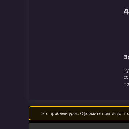
Д
З
Ку
со
по
Это пробный урок. Оформите подписку, что