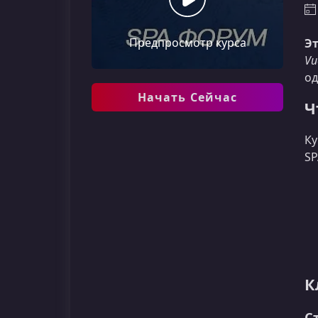
Предпросмотр курса
Эт
Vu
од
Начать Сейчас
Ч
Ку
SP
К
С