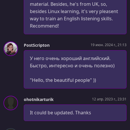
The Find Command - Part 1
material. Besides, he's from UK, so,
besides Linux learning, it's very pleasent
УРОК 32.
00:07:58
way to train an English listening skills.
The Find Command - Part 2
Recommend!
УРОК 33.
00:10:35
The Find Command - Part 3
PostScripton
19 июн. 2024 г., 21:13
УРОК 34.
00:10:48
The Find Command - Part 4
У него очень хороший английский.
Быстро, интересно и очень полезно)
УРОК 35.
00:07:49
The Find Command - Part 5
"Hello, the beautiful people" ))
УРОК 36.
00:12:55
Viewing Files - Part 1
ohotnikarturik
12 апр. 2023 г., 23:31
УРОК 37.
00:10:51
Viewing Files - Part 2
It could be updated. Thanks
УРОК 38.
00:09:50
Sorting Data - Part 1