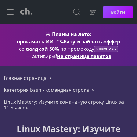
Войти
☀️
Планы на лето:
прокачать ИИ, CS-базу и забрать оффер
со
скидкой 50%
по промокоду
SUMMER26
— активируй
на странице пакетов
Главная страница
Категория bash - командная строка
Linux Mastery: Изучите командную строку Linux за
11.5 часов
Linux Mastery: Изучите