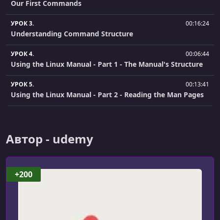
Our First Commands
УРОК 3.
00:16:24
Understanding Command Structure
УРОК 4.
00:06:44
Using the Linux Manual - Part 1 - The Manual's Structure
УРОК 5.
00:13:41
Using the Linux Manual - Part 2 - Reading the Man Pages
УРОК 6.
00:15:08
Using the Linux Manual - Part 3 - Putting it all together
Автор - udemy
УРОК 7.
00:10:15
Command Input and Output
+200
УРОК 8.
00:09:05
Redirection - Part 1 - Standard Output
УРОК 9.
00:11:03
Redirection - Part 2 - Standard Input + Standard Error