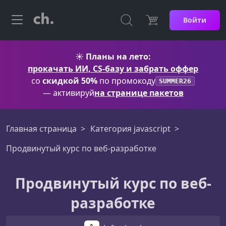
Войти
☀️
Планы на лето:
прокачать ИИ, CS-базу и забрать оффер
со
скидкой 50%
по промокоду
SUMMER26
— активируй
на странице пакетов
Главная страница
Категория javascript
Продвинутый курс по веб-разработке
Продвинутый курс по веб-
разработке