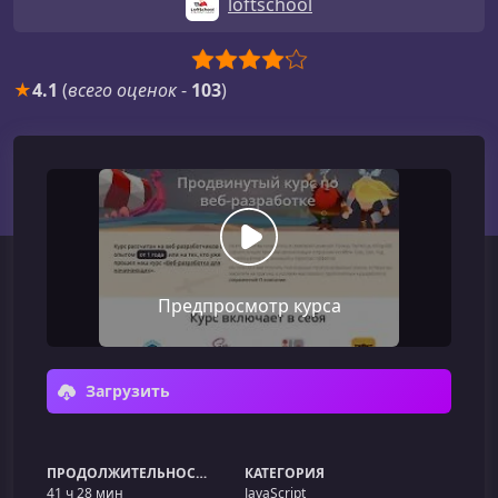
loftschool
★
4.1
(
всего оценок
-
103
)
Предпросмотр курса
Загрузить
ПРОДОЛЖИТЕЛЬНОСТЬ
КАТЕГОРИЯ
41 ч 28 мин
JavaScript