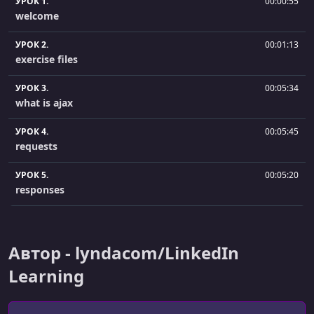
УРОК 1.
00:00:55
welcome
УРОК 2.
00:01:13
exercise files
УРОК 3.
00:05:34
what is ajax
УРОК 4.
00:05:45
requests
УРОК 5.
00:05:20
responses
УРОК 6.
00:06:08
states and events
Автор - lyndacom/LinkedIn
УРОК 7.
00:09:25
Learning
load remote text
УРОК 8.
00:08:19