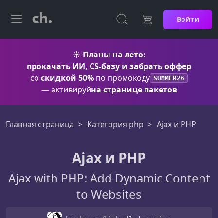
Войти
☀️
Планы на лето:
прокачать ИИ, CS-базу и забрать оффер
со
скидкой 50%
по промокоду
SUMMER26
— активируй
на странице пакетов
Главная страница
Категория php
Ajax и PHP
Ajax и PHP
Ajax with PHP: Add Dynamic Content
to Websites