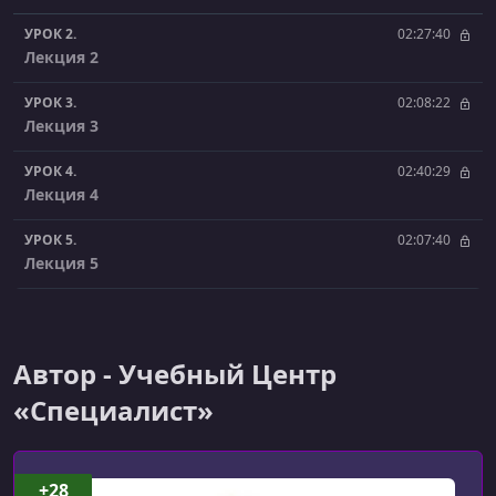
УРОК 2.
02:27:40
Лекция 2
УРОК 3.
02:08:22
Лекция 3
УРОК 4.
02:40:29
Лекция 4
УРОК 5.
02:07:40
Лекция 5
УРОК 6.
02:22:23
Лекция 6
Автор - Учебный Центр
УРОК 7.
02:24:53
Лекция 7
«Специалист»
УРОК 8.
02:02:45
Лекция 8
+28