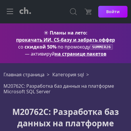
Войти
☀️
Планы на лето:
прокачать ИИ, CS-базу и забрать оффер
со
скидкой 50%
по промокоду
SUMMER26
— активируй
на странице пакетов
Главная страница
Категория sql
М20762С: Разработка баз данных на платформе
Microsoft SQL Server
М20762С: Разработка баз
данных на платформе