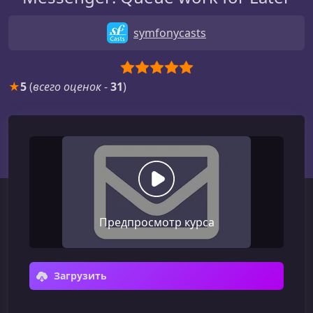
symfonycasts
★
5
(
всего оценок
-
31
)
Предпросмотр курса
Загрузить