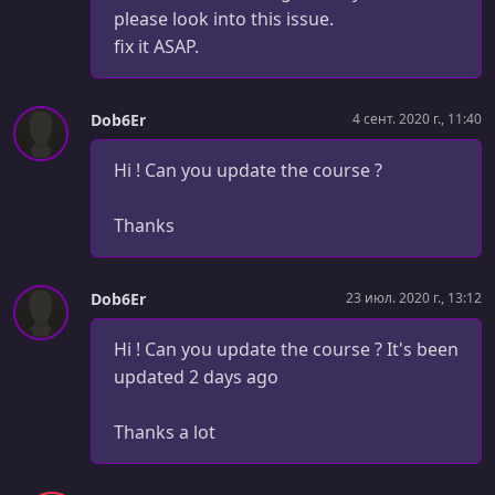
please look into this issue.
УРОК 27.
00:07:55
fix it ASAP.
Creating & Handling Events
УРОК 28.
00:07:07
Dispatching the Event & No Handlers
Dob6Er
4 сент. 2020 г., 11:40
УРОК 29.
00:03:19
Hi ! Can you update the course ?
Messenger vs EventDispatcher
Thanks
УРОК 30.
00:05:59
Doctrine Transaction & Validation Middleware
Dob6Er
23 июл. 2020 г., 13:12
УРОК 31.
00:07:23
Event & Command Bus Organization
Hi ! Can you update the course ? It's been
УРОК 32.
00:08:48
updated 2 days ago
Query Bus
Thanks a lot
УРОК 33.
00:07:59
Advanced Handler Config: Handler Subscribers