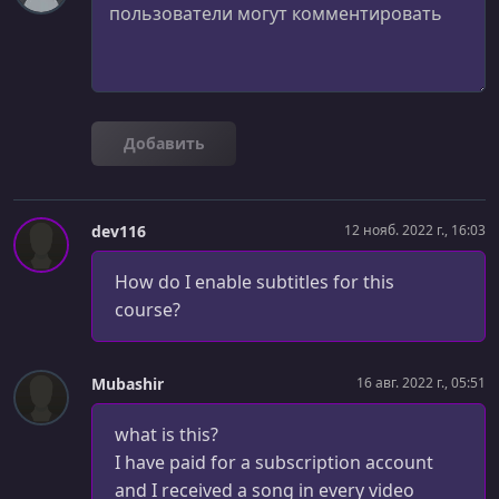
УРОК 20.
00:05:41
High Priority Transports
УРОК 21.
00:05:54
Handling Messages Sync while Developing
Добавить
УРОК 22.
00:09:23
Functional Test for the Upload Endpoint
dev116
12 нояб. 2022 г., 16:03
УРОК 23.
00:05:26
Testing with the "in-memory" Transport
How do I enable subtitles for this
course?
УРОК 24.
00:09:08
Deployment & Supervisor
Mubashir
16 авг. 2022 г., 05:51
УРОК 25.
00:05:55
Killing Workers Early & on Deploy
what is this?
УРОК 26.
00:05:23
I have paid for a subscription account
Events & Event Bus
and I received a song in every video