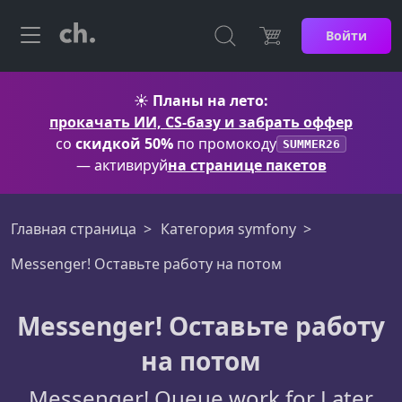
Войти
☀️
Планы на лето:
прокачать ИИ, CS-базу и забрать оффер
со
скидкой 50%
по промокоду
SUMMER26
— активируй
на странице пакетов
Главная страница
Категория symfony
Messenger! Оставьте работу на потом
Messenger! Оставьте работу
на потом
Messenger! Queue work for Later