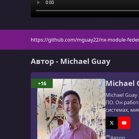
https://github.com/mguay22/nx-module-fede
Автор - Michael Guay
Michael 
+16
Michael Guay
ПО. Он работ
системах, ми
Udemy он дели
публикует пр
X (Twitter)
YouTub
Автор