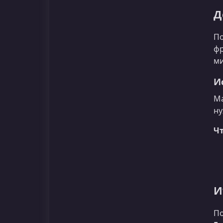
Д
По
фр
ми
И
Ма
ну
Чт
И
По