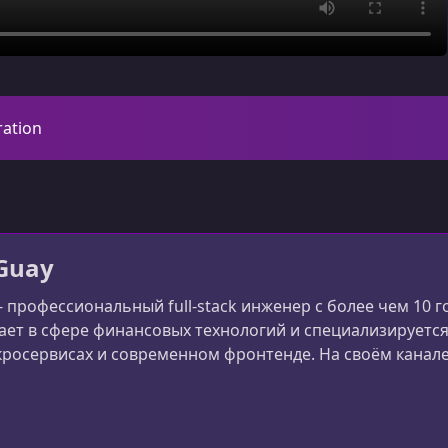
ration
Guay
 - профессиональный full-stack инженер с более чем 10
ает в сфере финансовых технологий и специализируетс
кросервисах и современном фронтенде. На своём канале 
тся знаниями по темам вроде NestJS, tRPC, Next.js и по
актические кейсы: архитектура, произв
e