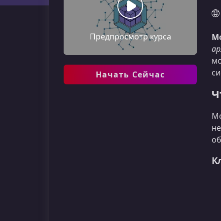
Предпросмотр курса
Mo
ар
мо
си
Начать Сейчас
Ч
Mo
не
об
К