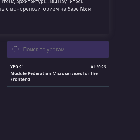
нтенд-архитектуры. Вы научитесь
ть с монорепозиторием на базе
Nx
и
Поиск
УРОК 1.
01:20:26
Module Federation Microservices for the
Frontend