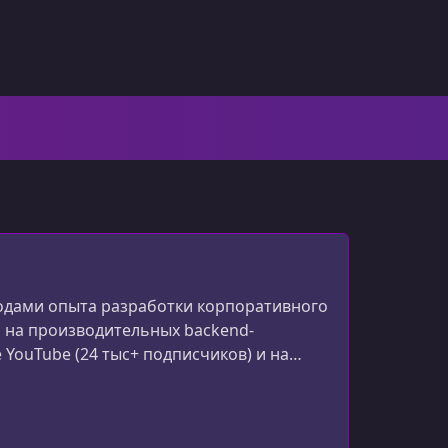
 годами опыта разработки корпоративного
я на производительных backend-
YouTube (24 тыс+ подписчиков) и на
лной стек-разработке. На его сайте