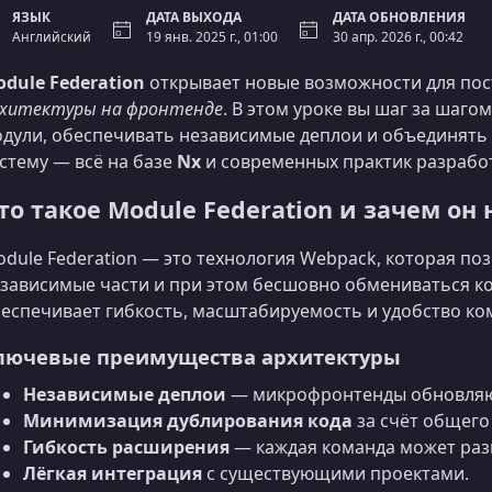
ЯЗЫК
ДАТА ВЫХОДА
ДАТА ОБНОВЛЕНИЯ
Английский
19 янв. 2025 г., 01:00
30 апр. 2026 г., 00:42
dule Federation
открывает новые возможности для по
хитектуры на фронтенде
. В этом уроке вы шаг за шаго
дули, обеспечивать независимые деплои и объединять
стему — всё на базе
Nx
и современных практик разрабо
то такое Module Federation и зачем он
dule Federation — это технология Webpack, которая по
зависимые части и при этом бесшовно обмениваться ко
еспечивает гибкость, масштабируемость и удобство ко
лючевые преимущества архитектуры
Независимые деплои
— микрофронтенды обновляю
Минимизация дублирования кода
за счёт общего
Гибкость расширения
— каждая команда может разв
Лёгкая интеграция
с существующими проектами.