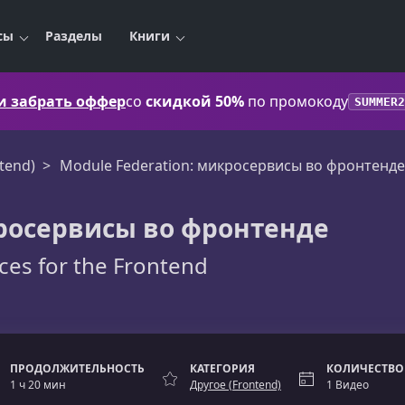
сы
Разделы
Книги
 и забрать оффер
со
скидкой 50%
по промокоду
SUMMER2
tend)
Module Federation: микросервисы во фронтенде
кросервисы во фронтенде
ces for the Frontend
ПРОДОЛЖИТЕЛЬНОСТЬ
КАТЕГОРИЯ
КОЛИЧЕСТВО
1 ч 20 мин
Другое (Frontend)
1 Видео