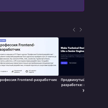
рофессия Frontend-разработчик
Продвинутый курс по фро
разработке: профессион
уровень