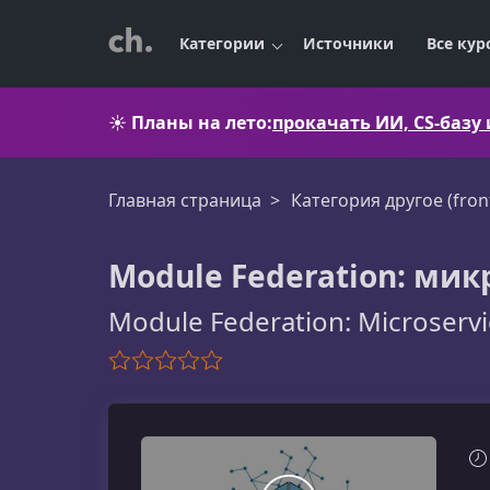
Категории
Источники
Все кур
☀️
Планы на лето:
прокачать ИИ, CS-базу
Главная страница
Категория другое (fron
Module Federation: ми
Module Federation: Microservi