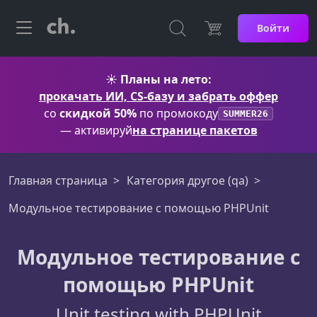
Войти
☀️
Планы на лето:
прокачать ИИ, CS-базу и забрать оффер
со
скидкой 50%
по промокоду
SUMMER26
— активируй
на странице пакетов
Главная страница
Категория другое (qa)
Модульное тестирование с помощью PHPUnit
Модульное тестирование с
помощью PHPUnit
Unit testing with PHPUnit