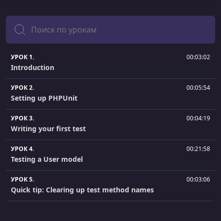
Поиск
УРОК 1.
00:03:02
Introduction
УРОК 2.
00:05:54
Setting up PHPUnit
УРОК 3.
00:04:19
Writing your first test
УРОК 4.
00:21:58
Testing a User model
УРОК 5.
00:03:06
Quick tip: Clearing up test method names
УРОК 6.
00:03:10
Quick tip: Using the setUp method