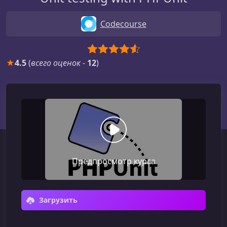
Codecourse
★
4.5
(
всего оценок
-
12
)
Предпросмотр курса
Загрузить