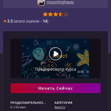
moonhighway
★
3.5
(
всего оценок
-
14
)
Предпросмотр курса
Начать Сейчас
ПРОДОЛЖИТЕЛЬНОСТЬ
КАТЕГОРИЯ
0 ч 59 мин
React.js