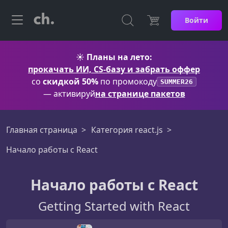
Войти
☀️
Планы на лето:
прокачать ИИ, CS-базу и забрать оффер
со
скидкой 50%
по промокоду
SUMMER26
— активируй
на странице пакетов
Главная страница
Категория react.js
Начало работы с React
Начало работы с React
Getting Started with React