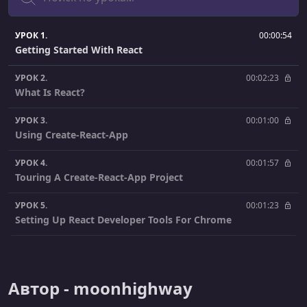
УРОК 1.
00:00:54
Getting Started With React
УРОК 2.
00:02:23
What Is React?
УРОК 3.
00:01:00
Using Create-React-App
УРОК 4.
00:01:57
Touring A Create-React-App Project
УРОК 5.
00:01:23
Setting Up React Developer Tools For Chrome
УРОК 6.
00:01:23
Installing React Developer Tools For Firefox
Автор - moonhighway
УРОК 7.
00:02:40
Creating A React Element