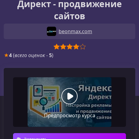
Директ - продвижение
сайтов
beonmax.com
★
4
(
всего оценок
-
5
)
Предпросмотр курса