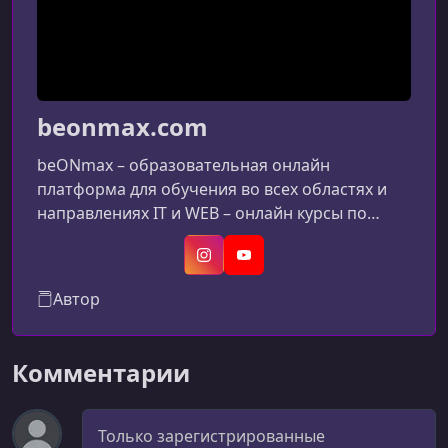
beonmax.com
beONmax – образовательная онлайн
платформа для обучения во всех областях и
направлениях IT и WEB – онлайн курсы по
созданию сайтов, верстке и
программированию, дизайну и веб-дизайну,
Instagram
YouTube
продвижению и заработку и многому другому
Автор
от лучших авторов-экспертов IT/Web. Проект
beONmax создан в 2018 году и активно
развивается. Наша команда — это
Комментарии
профессионалы своего дела, следуя нашей
миссии мы стремимся сделать проект лучше,
Комментарий
чтобы обучение было для вас увл