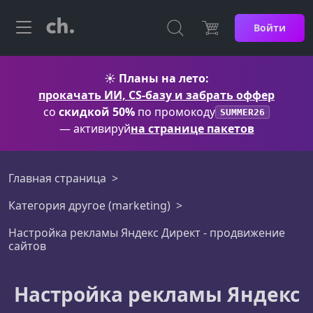
Войти
☀️
Планы на лето:
прокачать ИИ, CS-базу и забрать оффер
со
скидкой 50%
по промокоду
SUMMER26
— активируй
на странице пакетов
Главная страница
Категория другое (marketing)
Настройка рекламы Яндекс Директ - продвижение
сайтов
Настройка рекламы Яндекс