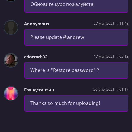
Обновите курс пожалуйста!
УРОК 56.
00:03:48
Blog Post Markdown Files
Anonymous
27 мая 2021 г., 11:48
УРОК 57.
00:08:03
Get Posts & Parse Frontmatter
Please update @andrew
УРОК 58.
00:13:50
Display Posts
edocrach32
17 мая 2021 г., 02:13
УРОК 59.
00:03:26
Where is "Restore password" ?
Sort Posts By Date
УРОК 60.
00:06:51
Category Label Component
Грандстантин
26 апр. 2021 г., 01:17
УРОК 61.
00:10:05
Thanks so much for uploading!
Generate Static Paths & Single Post Data
УРОК 62.
00:08:07
Display Single Blog Post