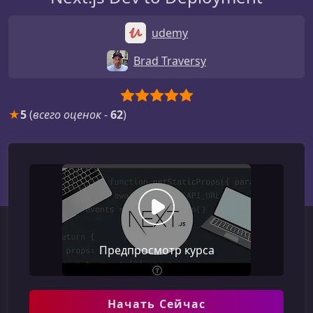
udemy
Brad Traversy
★
5
(
всего оценок
-
62
)
Предпросмотр курса
Начать Сейчас