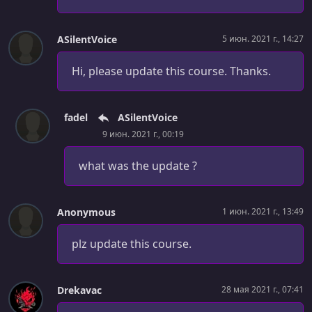
Next.js Deploy - Vercel
УРОК 49.
00:02:58
ASilentVoice
5 июн. 2021 г., 14:27
Project Intro
Hi, please update this course. Thanks.
УРОК 50.
00:04:08
Markdown - What & Why?
fadel
ASilentVoice
УРОК 51.
00:06:35
9 июн. 2021 г., 00:19
Markdown Crash Course
УРОК 52.
what was the update ?
00:06:07
Next.js & TailwindCSS Setup
УРОК 53.
00:05:18
Anonymous
1 июн. 2021 г., 13:49
Layout Component
plz update this course.
УРОК 54.
00:09:18
Header & Tailwind Styling
Drekavac
28 мая 2021 г., 07:41
УРОК 55.
00:06:36
About & 404 Page