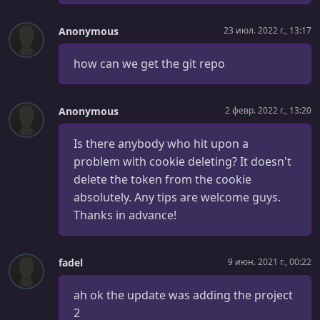
УРОК 41.
00:05:01
Gettting User Events For Dashboard
Anonymous
23 июл. 2022 г., 13:17
УРОК 42.
00:08:57
Display Dashboard Events
how can we get the git repo
УРОК 43.
00:06:38
Create Is Owner Policy For Events
Anonymous
2 февр. 2022 г., 13:20
УРОК 44.
00:04:43
Is there anybody who hit upon a
Associating Events With Users
problem with cookie deleting? It doesn't
delete the token from the cookie
УРОК 45.
00:09:00
Authenticated Edit, Delete & Image Upload
absolutely. Any tips are welcome guys.
Thanks in advance!
УРОК 46.
00:12:16
Add Map to Event Pages
fadel
9 июн. 2021 г., 00:22
УРОК 47.
00:16:39
Strapi Backend Deploy - Heroku
ah ok the update was adding the project
УРОК 48.
2
00:11:45