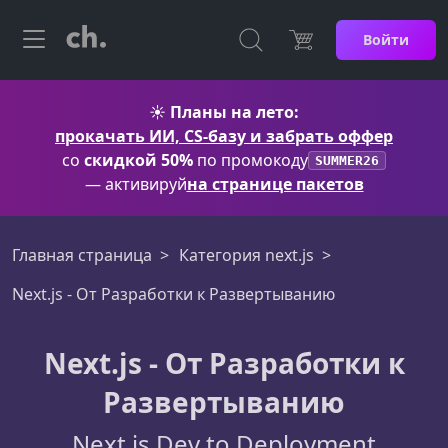
Войти
☀️
Планы на лето:
прокачать ИИ, CS-базу и забрать оффер
со
скидкой 50%
по промокоду
SUMMER26
— активируй
на странице пакетов
Главная страница
Категория next.js
Next.js - От Разработки к Развертыванию
Next.js - От Разработки к
Развертыванию
Next.js Dev to Deployment