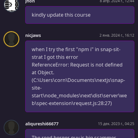
jhon
8 апр. 2024 г., 12:44
kindly update this course
nicjaws
2 янв. 2024 г., 16:12
when I try the first "npm i" in snap-sit-
strat I got this error
ReferenceError: Request is not defined
at Object.
(C:\Users\corn\Documents\nextjs\snap-
site-
start\node_modules\next\dist\server\we
b\spec-extension\request.js:28:27)
aliqureshi66677
15 дек. 2023 г., 04:25
The reed berger guy is big scammer.