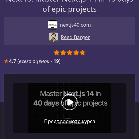
of epic projects
nextjs40.com
Reed Barger
★
4.7
(
всего оценок
-
19
)
Предпросмотр курса