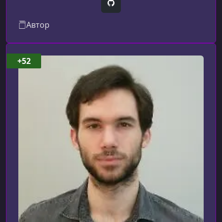
эпических проектов". Узнайте, как строить
GitHub
профессиональные веб-сайты с помощью
Автор
технологии Next.js. Учитесь разрабатывать
масштабные архитектуры и продвигать ваши
сайты с помощью SEO.
+52