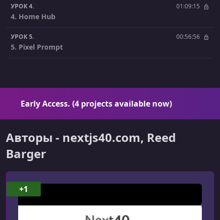
УРОК 4.
01:09:15
4. Home Hub
УРОК 5.
00:56:56
5. Pixel Prompt
Early Access. (4 projects available now)
Авторы - nextjs40.com, Reed
Barger
+1