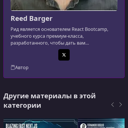
Reed Barger
Рид является основателем React Bootcamp,
учебного курса премиум-класса,
разработанного, чтобы дать вам
шестизначную карьеру в React. Его работы
были представлены на ведущих сайтах
X (Twitter)
разработчиков, таких как FreeCodeCamp,
Автор
Scrimba и React Status. На своих онлайн-курсах
Рид научил более 50 000 студентов повысить
уровень своих навыков React и JavaScript в
более чем 100 странах.
Другие материалы в этой
категории