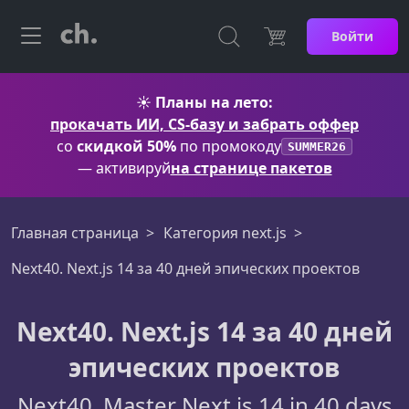
Войти
☀️
Планы на лето:
прокачать ИИ, CS-базу и забрать оффер
со
скидкой 50%
по промокоду
SUMMER26
— активируй
на странице пакетов
Главная страница
Категория next.js
Next40. Next.js 14 за 40 дней эпических проектов
Next40. Next.js 14 за 40 дней
эпических проектов
Next40. Master Next.js 14 in 40 days