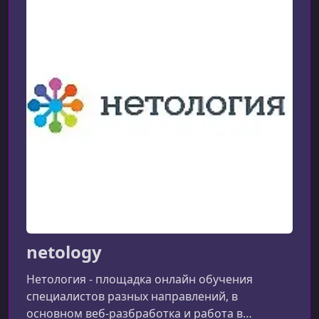
Закупка и размещение медийной рекламы
УРОК 9.
00:13:15
Системы размещения и аудита
УРОК 10.
00:16:07
Ретаргетинговые технологии, RTB
УРОК 11.
00:12:53
Практическое руководство по использованию
медийной рекламы
УРОК 12.
00:02:46
Подведение итогов курса
netology
Нетология - площадка онлайн обучения
специалистов разных направлений, в
основном веб-разбработка и работа в