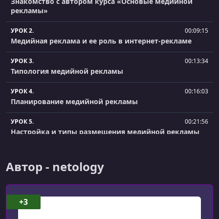
Знакомство с автором курса «Основые медийной
рекламы»
УРОК 2.
00:09:15
Медийная реклама и ее роль в интернет-рекламе
УРОК 3.
00:13:34
Типология медийной рекламы
УРОК 4.
00:16:03
Планирование медийной рекламы
УРОК 5.
00:21:56
Настройка и типы размещения медийной рекламы
УРОК 6.
00:20:54
Ценообразование и модели продаж
Автор - netology
УРОК 7.
00:14:02
Показатели эффективности медийной рекламы
+3
УРОК 8.
00:08:01