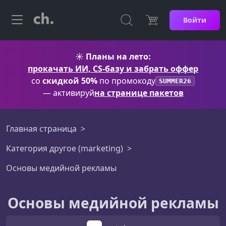
Войти
☀️
Планы на лето:
прокачать ИИ, CS-базу и забрать оффер
со
скидкой 50%
по промокоду
SUMMER26
— активируй
на странице пакетов
Главная страница
Категория другое (marketing)
Основы медийной рекламы
Основы медийной рекламы