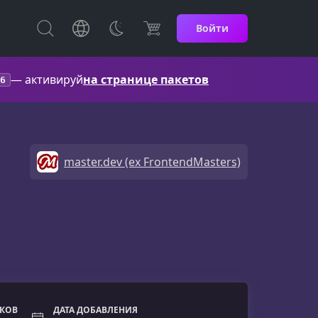
Войти
— активируй
на странице пакетов
6
master.dev (ex FrontendMasters)
ОКОВ
ДАТА ДОБАВЛЕНИЯ