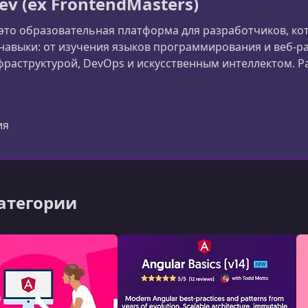
ev (ex FrontendMasters)
 это образовательная платформа для разработчиков, к
авыки: от изучения языков программирования и веб-ра
раструктурой, DevOps и искусственным интеллектом. Ран
сширила фокус и теперь обучает разработчиков всему 
er)
ия
категории