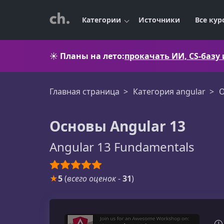
Категории
Источники
Все кур
☀️
Планы на лето:
прокачать ИИ, CS-базу
Главная страница
Категория angular
О
Основы Angular 13
Angular 13 Fundamentals
★
5
(
всего оценок
-
31
)