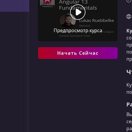
Предпросмотр курса
Ку
со
пр
по
Начать Сейчас
п
Ч
Ку
по
Р
Вы
се
ра