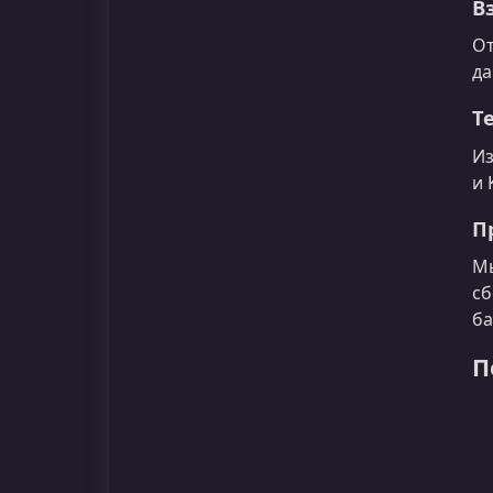
В
От
да
Т
Из
и 
П
Мы
сб
ба
П