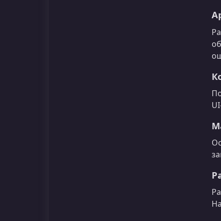
А
Ра
об
ош
К
По
UI
М
Ос
за
Р
Ра
На