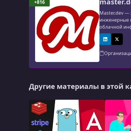
master.d
+816
Master.dev —
инженерные н
облачной инф
платформа ра
LinkedIn
X (Twitt
Организац
Другие материалы в этой 