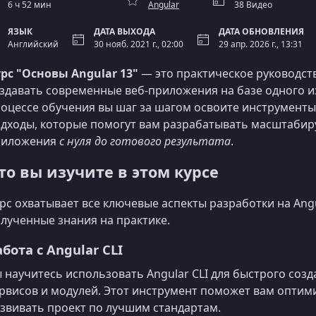
6 ч 52 мин
Angular
38 Видео
ЯЗЫК
ДАТА ВЫХОДА
ДАТА ОБНОВЛЕНИЯ
Английский
30 нояб. 2021 г., 02:00
29 апр. 2026 г., 13:31
рс "Основы Angular 13"
— это практическое руководств
здавать современные веб‑приложения на базе одного и
оцессе обучения вы шаг за шагом освоите инструменты
дходы, которые помогут вам разрабатывать масштаби
риложения
с нуля до готового результата
.
то вы изучите в этом курсе
рс охватывает все ключевые аспекты разработки на Ang
лученные знания на практике.
абота с Angular CLI
 научитесь использовать Angular CLI для быстрого соз
рвисов и модулей. Этот инструмент поможет вам оптим
звивать проект по лучшим стандартам.