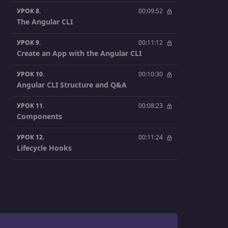
УРОК 8.
00:09:52
The Angular CLI
УРОК 9.
00:11:12
Create an App with the Angular CLI
УРОК 10.
00:10:30
Angular CLI Structure and Q&A
УРОК 11.
00:08:23
Components
УРОК 12.
00:11:24
Lifecycle Hooks
УРОК 13.
00:08:35
Templates
УРОК 14.
00:18:14
Working with Components