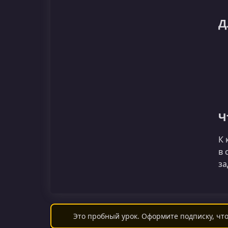
Д
Ч
К 
в 
за
Это пробный урок. Оформите подписку, что