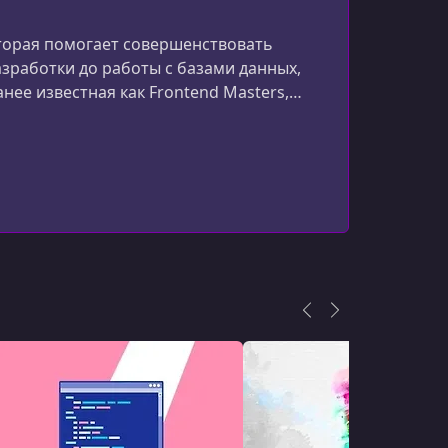
УРОК 15.
00:02:19
Component Exercise
оторая помогает совершенствовать
зработки до работы с базами данных,
УРОК 16.
00:12:42
ее известная как Frontend Masters,
Component Solution
спектру современной разработки ПО.
УРОК 17.
00:19:57
Components Q&A
УРОК 18.
00:07:27
Template Driven Forms Overview
УРОК 19.
00:16:31
Form Handling
УРОК 20.
00:02:48
Form Exercise
УРОК 21.
00:14:07
Form Solution
УРОК 22.
00:10:35