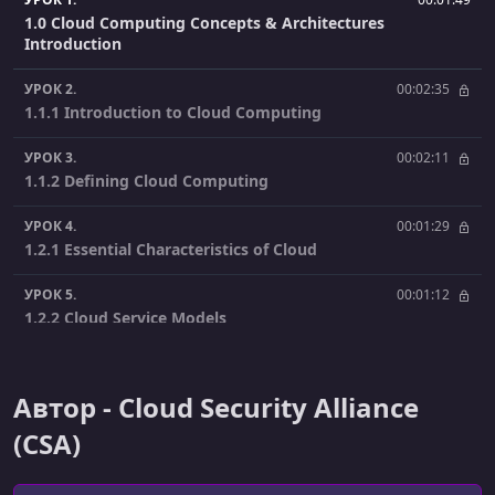
1.0 Cloud Computing Concepts & Architectures
Introduction
УРОК 2.
00:02:35
1.1.1 Introduction to Cloud Computing
УРОК 3.
00:02:11
1.1.2 Defining Cloud Computing
УРОК 4.
00:01:29
1.2.1 Essential Characteristics of Cloud
УРОК 5.
00:01:12
1.2.2 Cloud Service Models
УРОК 6.
00:01:21
1.2.3 Cloud Deployment Models
Автор - Cloud Security Alliance
УРОК 7.
00:01:45
(CSA)
1.3.1 Reference & Architecture Models