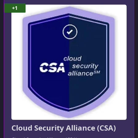
УРОК 8.
00:01:29
+1
1.3.2 Infrastructure as a Service
УРОК 9.
00:02:00
1.3.3 Platform as a Service
УРОК 10.
00:00:59
1.3.4 Software as a Service
УРОК 11.
00:01:09
1.3.5 Anything as a Service
УРОК 12.
00:01:00
1.3.6 CSA Enterprise Architecture Model
УРОК 13.
00:02:57
1.4.1 Cloud Security Scope, Responsibilities, & Models
УРОК 14.
00:02:57
1.4.2 Responsibilities Vary by Service Model
Cloud Security Alliance (CSA)
УРОК 15.
00:01:29