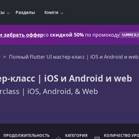
сы
Разделы
Книги
 и забрать оффер
со
скидкой 50%
по промокоду
SUMMER2
r
Полный Flutter UI мастер-класс | iOS и Android и web
р-класс | iOS и Android и web
rclass | iOS, Android, & Web
ПРОДОЛЖИТЕЛЬНОСТЬ
КАТЕГОРИЯ
КОЛИЧЕСТВО УР