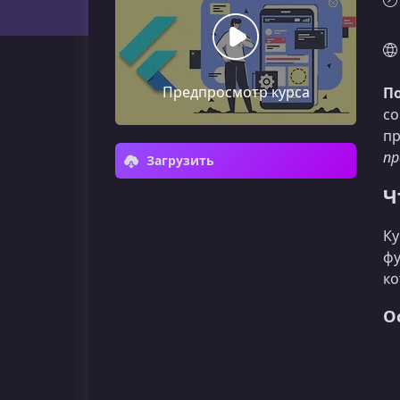
Предпросмотр курса
По
со
пр
пр
Загрузить
Ч
Ку
фу
ко
О