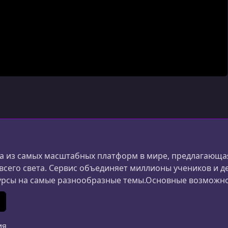
 из самых масштабных платформ в мире, предлагающая
 всего света. Сервис объединяет миллионы учеников и д
урсы на самые разнообразные темы.Основные возможн
ания и дизайна до маркетинга, психологии и личной 
ериалы создаются специалистами из разных стран.Удоб
In
 (Twitter)
ия