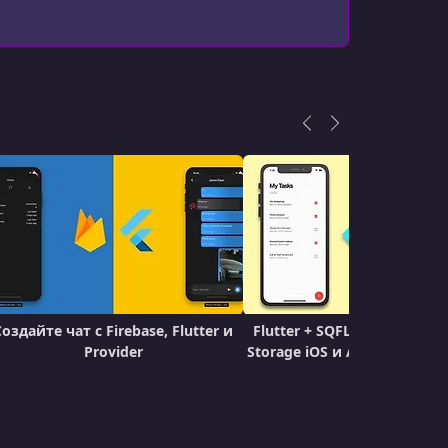
УРОК 18.
00:08:09
Category List Cards
УРОК 19.
00:08:08
Layout Builder - Remaining Money Bars
УРОК 20.
00:04:37
Category Screen
УРОК 21.
00:10:39
Custom Painter - Radial Progress Bar
УРОК 22.
00:06:19
Expense List
УРОК 23.
00:00:49
Создайте чат с Firebase, Flutter и
Flutter + SQFLite | Создайт
Project Overview: Social Media App
Provider
Storage iOS и Android при
УРОК 24.
00:01:45
Data and Models