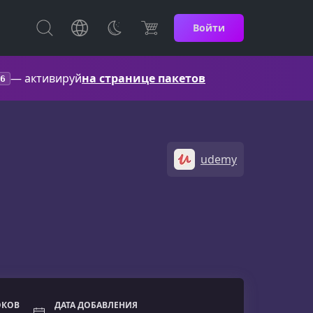
Войти
— активируй
на странице пакетов
6
udemy
ОКОВ
ДАТА ДОБАВЛЕНИЯ