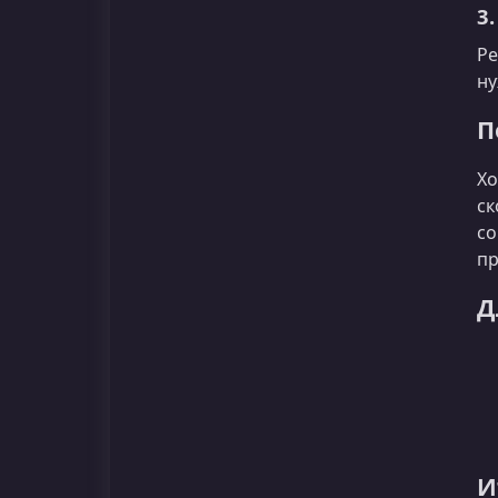
3
Ре
ну
П
Хо
ск
со
пр
Д
И