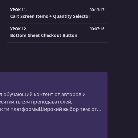
УРОК 11.
00:13:17
Cart Screen Items + Quantity Selector
УРОК 12.
00:07:16
Bottom Sheet Checkout Button
УРОК 13.
00:00:37
Project Overview: Budget App
УРОК 14.
00:02:16
Data and Models
УРОК 15.
00:01:53
Home Screen
 обучающий контент от авторов и
есятки тысяч преподавателей,
УРОК 16.
00:04:36
ости платформыШирокий выбор тем: от
Sliver App Bar and Sliver List
эффективности.Глобальное сообщество
ный ф
УРОК 17.
00:14:51
Bar Chart