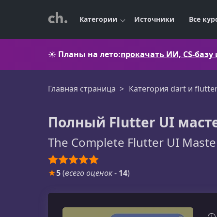
Категории
Источники
Все кур
☀️
Планы на лето:
прокачать ИИ, CS-базу
Главная страница
Категория dart и flutte
Полный Flutter UI масте
The Complete Flutter UI Maste
★
5
(
всего оценок
-
14
)