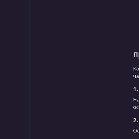
П
Ка
ча
1
На
ос
2
Ос