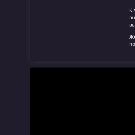
К 
вн
вы
Ж
по