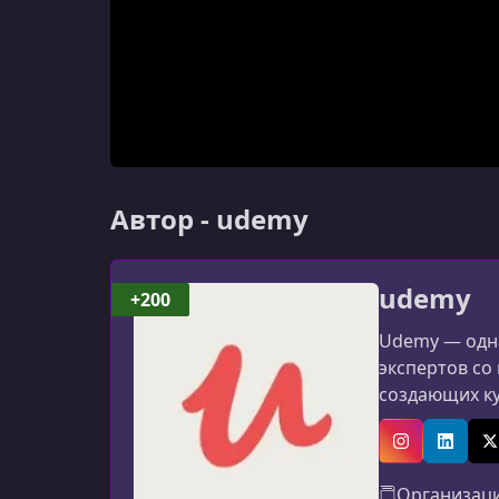
Автор - udemy
udemy
+200
Udemy — одна
экспертов со
создающих к
программиров
авторов: мат
Instagram
Linked
X
Организац