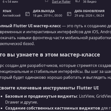
6 ч 54 мин
Dart и Flutter
36 Видео
ЯЗЫК
ДАТА ВЫХОДА
ДАТА ОБНОВЛЕНИЯ
Английский
18 дек. 2019 г., 00:00
29 апр. 2026 г., 06:24
лный Flutter UI мастер-класс
— это путь к созданию д
временных и интерактивных интерфейсов для iOS, Andro
окачать навыки фронтенд‑части мобильной разработки, 
актической базой
.
то вы узнаете в этом мастер‑классе
рс создан для разработчиков, которые стремятся созда
нкциональные и стабильные интерфейсы. Вы шаг за шаго
торый будет одинаково хорошо работать и выглядеть н
своите ключевые инструменты Flutter UI
Базовые и продвинутые виджеты
: ListView, GridVi
Drawer и другие.
Создание собственных кастомных виджетов
для 