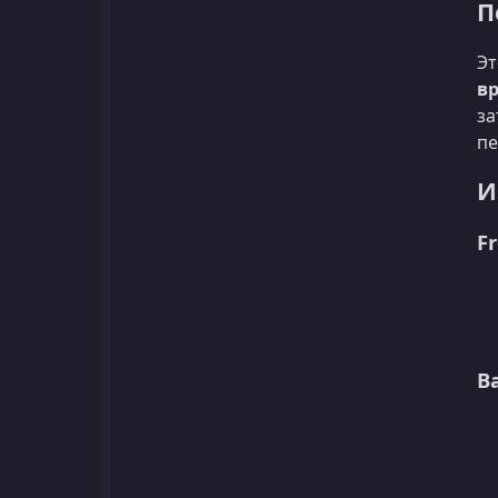
П
Эт
в
за
пе
И
F
B