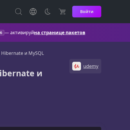
Войти
— активируй
на странице пакетов
6
, Hibernate и MySQL
udemy
ibernate и