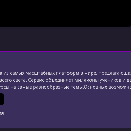
 из самых масштабных платформ в мире, предлагающая
 всего света. Сервис объединяет миллионы учеников и д
урсы на самые разнообразные темы.Основные возможн
ания и дизайна до маркетинга, психологии и личной 
ериалы создаются специалистами из разных стран.Удоб
In
 (Twitter)
ия