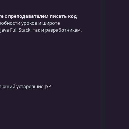
е с преподавателем писать код
робности уроков и широте
va Full Stack, так и разработчикам,
няющий устаревшие JSP