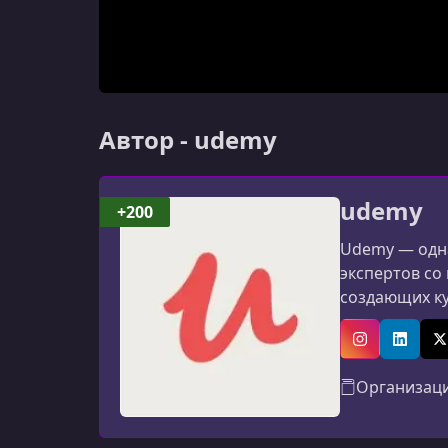
Автор - udemy
udemy
+200
Udemy — одна
экспертов со
создающих к
программиров
авторов: мат
Instagram
Linked
X
Организац