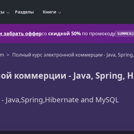
сы
Разделы
Книги
 и забрать оффер
со
скидкой 50%
по промокоду
SUMMER2
rm
Полный курс электронной коммерции - Java, Spring
й коммерции - Java, Spring, H
 Java,Spring,Hibernate and MySQL