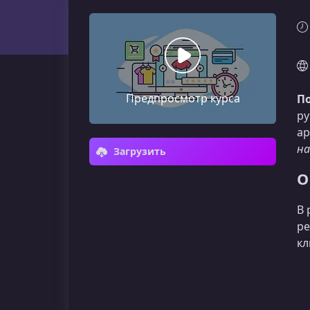
Предпросмотр курса
По
ру
ар
на
Загрузить
О
В 
ре
кл