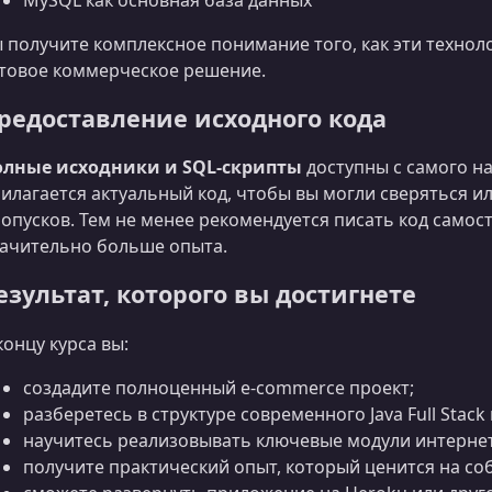
MySQL как основная база данных
 получите комплексное понимание того, как эти техно
товое коммерческое решение.
редоставление исходного кода
олные исходники и SQL-скрипты
доступны с самого на
илагается актуальный код, чтобы вы могли сверяться и
опусков. Тем не менее рекомендуется писать код самос
ачительно больше опыта.
езультат, которого вы достигнете
концу курса вы:
создадите полноценный e-commerce проект;
разберетесь в структуре современного Java Full Stac
научитесь реализовывать ключевые модули интернет
получите практический опыт, который ценится на со