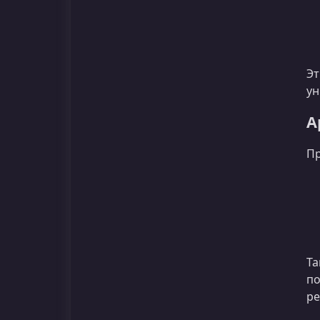
Эт
ун
А
Пр
Та
по
ре