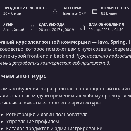
ПРОДОЛЖИТЕЛЬНОСТЬ
КАТЕГОРИЯ
КОЛИЧЕСТВО У
20 ч 6 мин
Hibernate ORM
82 Видео
ЯЗЫК
ДАТА ВЫХОДА
ДАТА ОБНОВЛЕНИЯ
Английский
28 янв. 2017 г., 08:19
29 апр. 2026 г., 04:50
лный курс электронной коммерции — Java, Spring, H
ководство, которое поможет вам с нуля создать совре
хитектурой front-end и back-end.
Курс идеально подходи
выки разработки коммерческих веб‑приложений
.
 чем этот курс
рамках обучения вы разработаете полноценный онлайн
ализованные модули применимы к любому проекту элек
ючевые элементы e-commerce архитектуры:
Регистрация и логин пользователя
Управление профилем
Каталог продуктов и администрирование