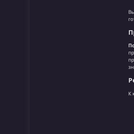
Вы
го
П
П
пр
пр
зн
Р
К 