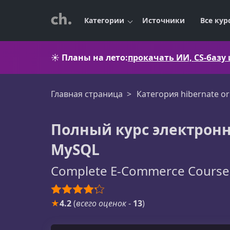
Категории
Источники
Все кур
☀️
Планы на лето:
прокачать ИИ, CS-базу
Главная страница
Категория hibernate o
Полный курс электронно
MySQL
Complete E-Commerce Course -
★
4.2
(
всего оценок
-
13
)