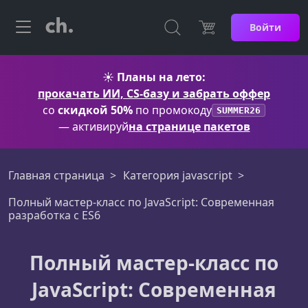
Войти
☀️
Планы на лето:
прокачать ИИ, CS-базу и забрать оффер
со
скидкой 50%
по промокоду
SUMMER26
— активируй
на странице пакетов
Главная страница
Категория javascript
Полный мастер-класс по JavaScript: Современная
разработка с ES6
Полный мастер-класс по
JavaScript: Современная