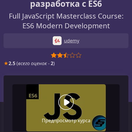
разработка с ES6
Full JavaScript Masterclass Course:
ES6 Modern Development
udemy
★
2.5
(
всего оценок
-
2
)
Предпросмотр курса