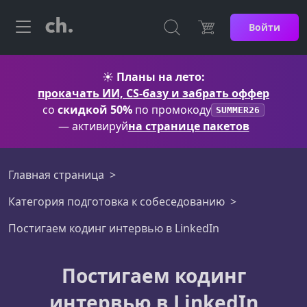
Войти
☀️
Планы на лето:
прокачать ИИ, CS-базу и забрать оффер
со
скидкой 50%
по промокоду
SUMMER26
— активируй
на странице пакетов
Главная страница
Категория подготовка к собеседованию
Постигаем кодинг интервью в LinkedIn
Постигаем кодинг
интервью в LinkedIn