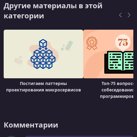
(например, проектирование систем вроде
Другие материалы в этой
Uber или Twitter).Платформа также
категории
предоставляет возможность пройти пробные
собесед
Постигаем паттерны
Топ-75 вопросо
проектирования микросервисов
собеседованиях
программиров
Комментарии