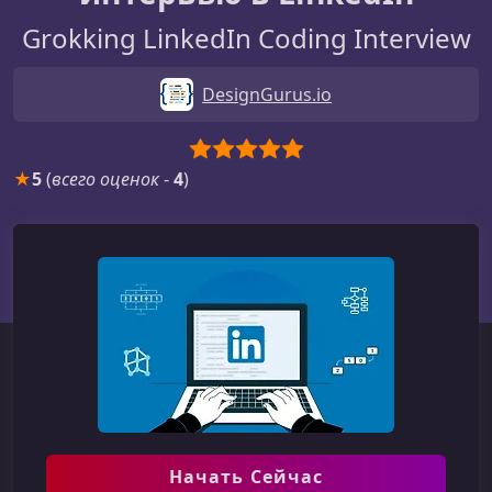
Grokking LinkedIn Coding Interview
DesignGurus.io
★
5
(
всего оценок
-
4
)
Начать Сейчас