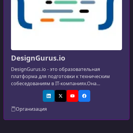
DesignGurus.io
DesignGurus.io - это образовательная
платформа для подготовки к техническим
собеседованиям в IT-компаниях.Она
предлагает курсы по системному дизайну,
алгоритмам, структурам данных и
LinkedIn
X (Twitter)
YouTube
Facebook
поведенческим вопросам, созданные
Организация
инженерами из ведущих технологических
компаний.Формат обучения основан на
понятных паттернах и реальных примерах