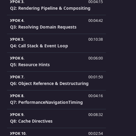
УРОК 3.
00:04:15
Q2: Rendering Pipeline & Compositing
УРОК 4.
00:04:42
Q3: Resolving Domain Requests
УРОК 5.
00:10:38
Q4: Call Stack & Event Loop
УРОК 6.
00:06:00
Q5: Resource Hints
УРОК 7.
00:01:50
Q6: Object Reference & Destructuring
УРОК 8.
00:04:16
Q7: PerformanceNavigationTiming
УРОК 9.
00:08:32
Q8: Cache Directives
УРОК 10.
00:02:54