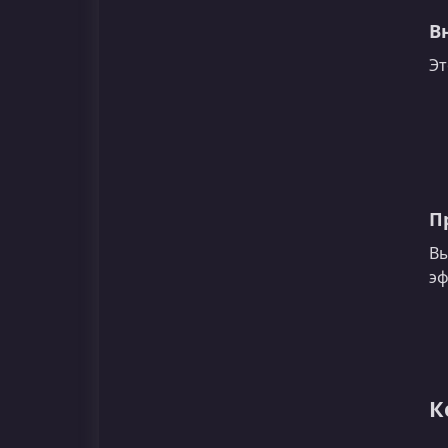
В
Эт
П
Вы
эф
К