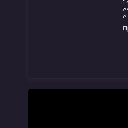
Се
уг
ус
П