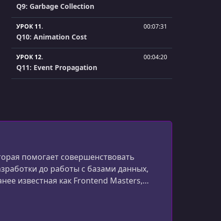
Q9: Garbage Collection
УРОК 11.
00:07:31
Q10: Animation Cost
УРОК 12.
00:04:20
Q11: Event Propagation
УРОК 13.
00:03:08
Q12: CSS Specificity
УРОК 14.
00:03:55
Q13: WeakMap
УРОК 15.
00:07:34
оторая помогает совершенствовать
Q14: Web Vitals
зработки до работы с базами данных,
ее известная как Frontend Masters,
УРОК 16.
00:03:59
Q15: Content Security Policy CSP Header
спектру современной разработки ПО.
УРОК 17.
00:05:36
Q16: Refer Policies