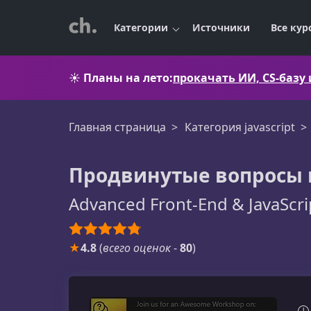
Категории
Источники
Все кур
☀️
Планы на лето:
прокачать ИИ, CS-базу
Главная страница
Категория javascript
Продвинутые вопросы по
Advanced Front-End & JavaScri
★
4.8
(
всего оценок
-
80
)