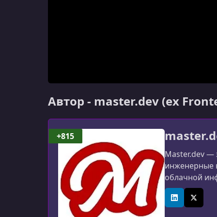
Автор - master.dev (ex Fron
master.d
+815
Master.dev —
инженерные н
облачной инф
платформа ра
LinkedIn
X (Twitt