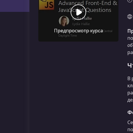
Предпросмотр курса
Пр
по
об
ра
Ч
В 
кл
ра
де
Ф
Се
по