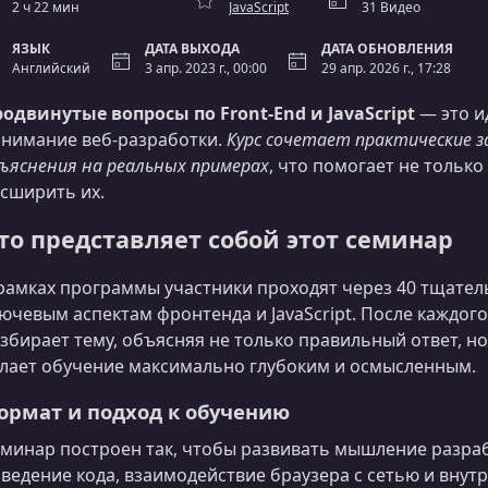
2 ч 22 мин
JavaScript
31 Видео
ЯЗЫК
ДАТА ВЫХОДА
ДАТА ОБНОВЛЕНИЯ
Английский
3 апр. 2023 г., 00:00
29 апр. 2026 г., 17:28
одвинутые вопросы по Front-End и JavaScript
— это и
нимание веб‑разработки.
Курс сочетает практические з
ъяснения на реальных примерах
, что помогает не тольк
сширить их.
то представляет собой этот семинар
рамках программы участники проходят через 40 тщате
ючевым аспектам фронтенда и JavaScript. После каждо
збирает тему, объясняя не только правильный ответ, н
лает обучение максимально глубоким и осмысленным.
ормат и подход к обучению
минар построен так, чтобы развивать мышление разраб
ведение кода, взаимодействие браузера с сетью и внут