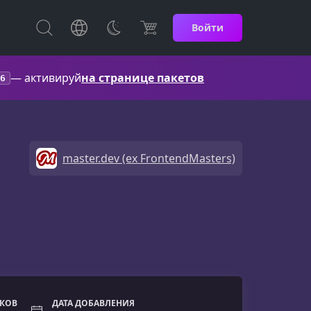
Войти
— активируй
на странице пакетов
6
master.dev (ex FrontendMasters)
ОКОВ
ДАТА ДОБАВЛЕНИЯ