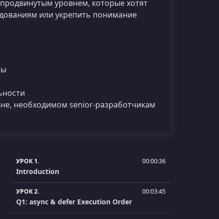
 продвинутым уровнем, которые хотят
седованиям или укрепить понимание
ты
ьности
не, необходимом senior‑разработчикам
УРОК 1.
00:00:36
Introduction
УРОК 2.
00:03:45
Q1: async & defer Execution Order