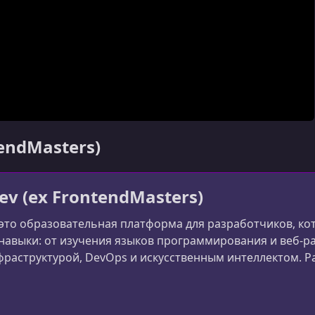
tendMasters)
ev (ex FrontendMasters)
 это образовательная платформа для разработчиков, к
авыки: от изучения языков программирования и веб-ра
раструктурой, DevOps и искусственным интеллектом. Ран
сширила фокус и теперь обучает разработчиков всему 
er)