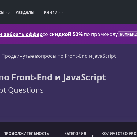
сы
Разделы
Книги
 и забрать оффер
со
скидкой 50%
по промокоду
SUMMER2
Продвинутые вопросы по Front-End и JavaScript
 Front-End и JavaScript
pt Questions
ПРОДОЛЖИТЕЛЬНОСТЬ
КАТЕГОРИЯ
КОЛИЧЕСТВО УР