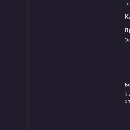
со
К
П
Ос
Б
Вы
оп