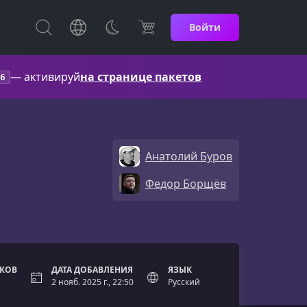
Войти
— активируй
на странице пакетов
6
Анатoлий Буров
Федор Борщёв
ОКОВ
ДАТА ДОБАВЛЕНИЯ
ЯЗЫК
2 нояб. 2025 г., 22:50
Русский