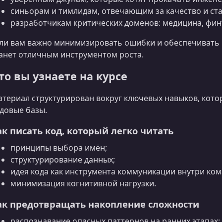
синьорам и тимлидам, отвечающим за качество и ста
разработчикам критических доменов: медицина, финт
ли вам важно минимизировать ошибки и обеспечивать п
анет отличным инструментом роста.
то вы узнаете на курсе
териал структурирован вокруг ключевых навыков, кот
довые базы.
ак писать код, который легко читать
принципы выбора имён;
структурирование данных;
идея кода как инструмента коммуникации внутри ком
минимизация когнитивной нагрузки.
ак предотвращать накопление сложности
распознавание опасных паттернов на ранних этапах;