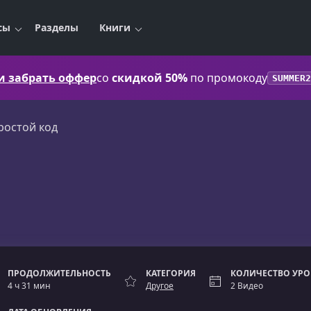
сы
Разделы
Книги
 и забрать оффер
со
скидкой 50%
по промокоду
SUMMER2
ростой код
ПРОДОЛЖИТЕЛЬНОСТЬ
КАТЕГОРИЯ
КОЛИЧЕСТВО УР
4 ч 31 мин
Другое
2 Видео