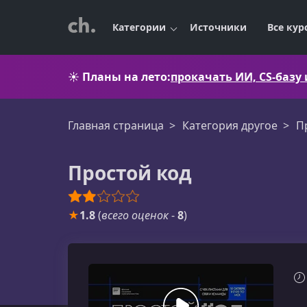
Категории
Источники
Все кур
☀️
Планы на лето:
прокачать ИИ, CS-базу
Главная страница
Категория другое
П
Простой код
★
1.8
(
всего оценок
-
8
)