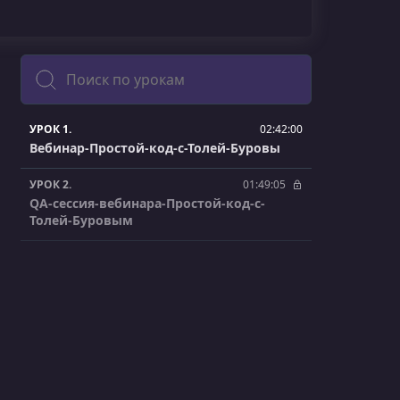
Поиск
УРОК 1.
02:42:00
Вебинар-Простой-код-с-Толей-Буровы
УРОК 2.
01:49:05
QA-сессия-вебинара-Простой-код-с-
Толей-Буровым