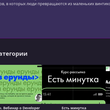
в, в которых люди превращаются из маленьких винтик
роить свои команды по моим подходам.
категории
. Вебинар о Developer
Есть минутка