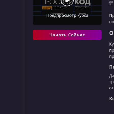
Предпросмотр курса
П
по
О
Начать Сейчас
Ку
пр
пр
П
Да
тр
от
К