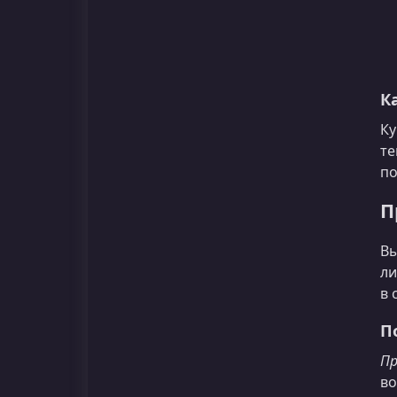
К
Ку
те
по
П
Вы
ли
в 
П
Пр
во