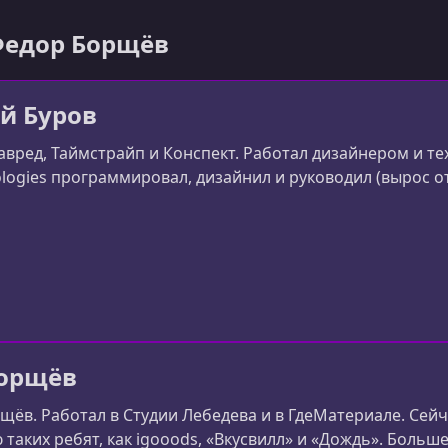
 Федор Борщёв
й Буров
авред, Таймстрайп и Конспект. Работал дизайнером и те
ologies программировал, дизайнил и руководил (вырос о
орщёв
щёв. Работал в Студии Лебедева и в ГдеМатериале. Сейч
 таких ребят, как igooods, «Вкусвилл» и «Дождь». Больш