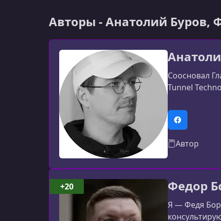
Авторы - Анатoлий Буров,
Анатoли
Соосновал Гл
Tunnel Techn
Facebook
Автор
Федор Б
+20
Я — Федя Бор
консультирую