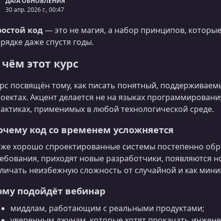
ДАТА ОБНОВЛЕНИЯ
30 апр. 2026 г., 00:47
ростой код
— это не магия, а набор принципов, которы
рядке даже спустя годы.
 чём этот курс
рс посвящён тому, как писать понятный, поддерживаем
оектах. Акцент делается не на языках программирования
актиках, применимых в любой технологической среде.
очему код со временем усложняется
же хорошо спроектированные системы постепенно обр
ебования, приходят новые разработчики, появляются но
личать неизбежную сложность от случайной и как мин
ому подойдёт вебинар
миддлам, работающим с реальными продуктами;
уверенным джунам, которые хотят прокачать инжен