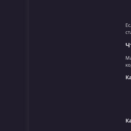
Ес
ст
Ч
Ма
ко
К
К