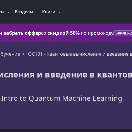
сы
Разделы
Книги
 и забрать оффер
со
скидкой 50%
по промокоду
SUMMER2
обучение
QC101 - Квантовые вычисления и введение 
исления и введение в кванто
Intro to Quantum Machine Learning