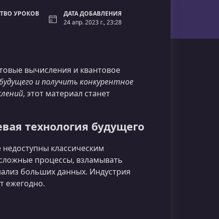
ТВО УРОКОВ
ДАТА ДОБАВЛЕНИЯ
24 апр. 2023 г., 23:28
нтовые вычисления и квантовое
будущего и получить конкурентное
слений
, этот материал станет
вая технология будущего
 недоступны классическим
сложные процессы, взламывать
нализ больших данных. Индустрия
т ежегодно.