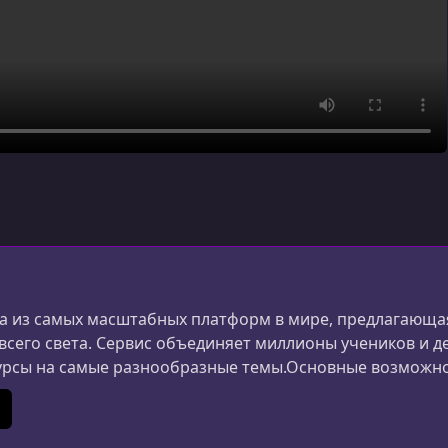
 из самых масштабных платформ в мире, предлагающая
 всего света. Сервис объединяет миллионы учеников и д
урсы на самые разнообразные темы.Основные возможн
ания и дизайна до маркетинга, психологии и личной 
ериалы создаются специалистами из разных стран.Удоб
In
 (Twitter)