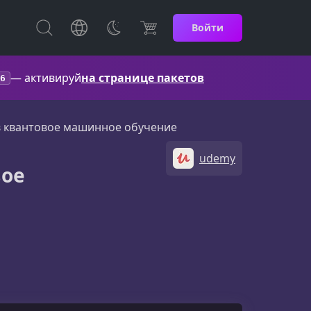
Войти
— активируй
на странице пакетов
6
в квантовое машинное обучение
udemy
вое