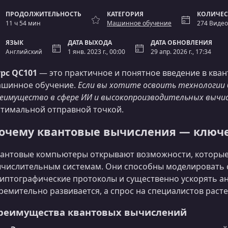
ПРОДОЛЖИТЕЛЬНОСТЬ
КАТЕГОРИЯ
КОЛИЧЕС
11 ч 54 мин
Машинное обучение
274 Видео
ЯЗЫК
ДАТА ВЫХОДА
ДАТА ОБНОВЛЕНИЯ
Английский
1 янв. 2023 г., 00:00
29 апр. 2026 г., 17:34
рс QC101
— это практичное и понятное введение в ква
ашинное обучение.
Если вы хотите освоить технологии 
еимущество в сфере ИИ и высокопроизводительных вычи
тимальной отправной точкой.
очему квантовые вычисления — ключе
антовые компьютеры открывают возможности, которые
числительным системам. Они способны моделировать 
иптографические протоколы и существенно ускорять а
ремительно развивается, а спрос на специалистов расте
реимущества квантовых вычислений