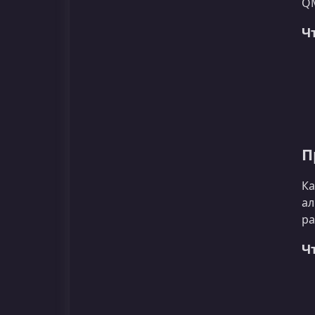
QM
Ч
П
Ка
ал
ра
Ч