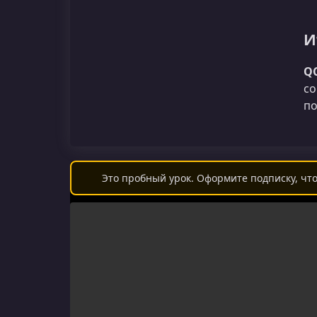
И
Q
со
по
Это пробный урок. Оформите подписку, что