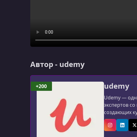
Автор - udemy
udemy
+200
Udemy — одна
экспертов со
создающих к
программиров
авторов: мат
Instagram
Linked
X