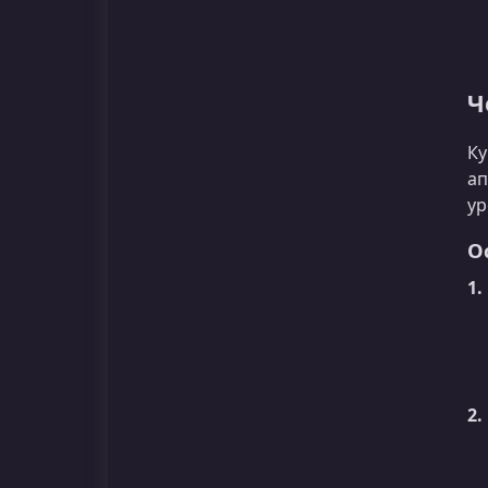
Ч
Ку
ап
ур
О
1
2.