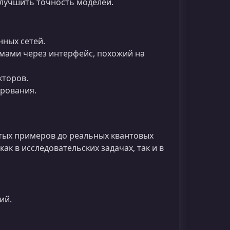
лучшить точность моделей.
ных сетей.
тмами через интерфейс, похожий на
кторов.
рования.
стых примеров до реальных квантовых
к в исследовательских задачах, так и в
ий.