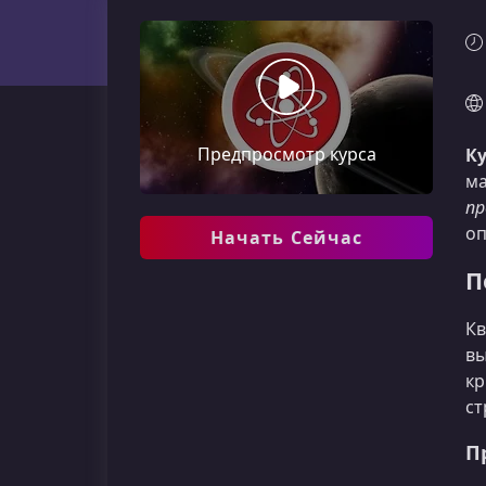
Предпросмотр курса
Ку
м
пр
оп
Начать Сейчас
П
Кв
вы
кр
ст
П