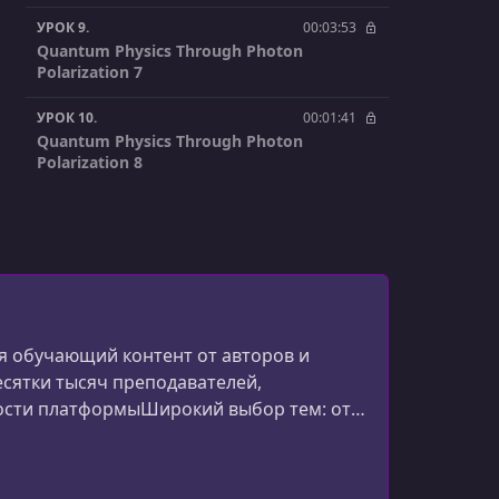
УРОК 9.
00:03:53
Quantum Physics Through Photon
Polarization 7
УРОК 10.
00:01:41
Quantum Physics Through Photon
Polarization 8
УРОК 11.
00:01:33
Quantum Physics Through Photon
Polarization 9
УРОК 12.
00:04:08
Quantum Physics Through Photon
Polarization 10
 обучающий контент от авторов и
есятки тысяч преподавателей,
УРОК 13.
00:01:56
ости платформыШирокий выбор тем: от
Quantum Physics Through Photon
Polarization 11
эффективности.Глобальное сообщество
ный ф
УРОК 14.
00:05:06