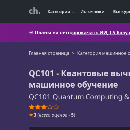
Категории
Источники
Все кур
☀️
Планы на лето:
прокачать ИИ, CS-базу
Главная страница
Категория машинное 
QC101 - Квантовые выч
машинное обучение
QC101 Quantum Computing & 
★
3
(
всего оценок
-
5
)