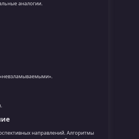
альные аналогии.
 «невзламываемыми».
.
ние
рспективных направлений. Алгоритмы