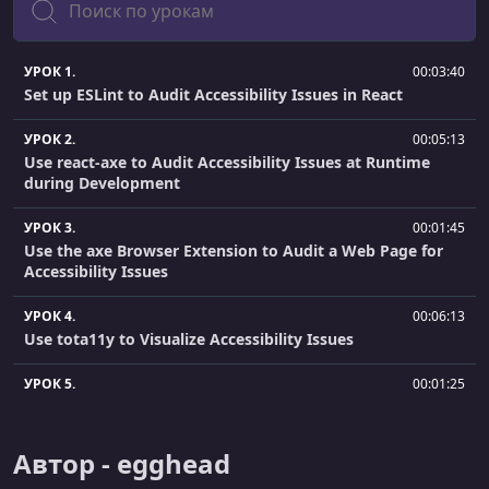
УРОК 1.
00:03:40
Set up ESLint to Audit Accessibility Issues in React
УРОК 2.
00:05:13
Use react-axe to Audit Accessibility Issues at Runtime
during Development
УРОК 3.
00:01:45
Use the axe Browser Extension to Audit a Web Page for
Accessibility Issues
УРОК 4.
00:06:13
Use tota11y to Visualize Accessibility Issues
УРОК 5.
00:01:25
Use a High Contrast Browser Extension to Find Color
Contrast Accessibility Issues
Автор - egghead
УРОК 6.
00:01:36