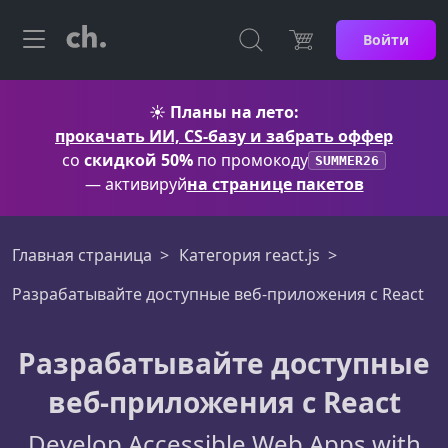
Войти
☀️
Планы на лето:
прокачать ИИ, CS-базу и забрать оффер
со
скидкой 50%
по промокоду
SUMMER26
— активируй
на странице пакетов
Главная страница
Категория react.js
Разрабатывайте доступные веб-приложения с React
Разрабатывайте доступные
веб-приложения с React
Develop Accessible Web Apps with