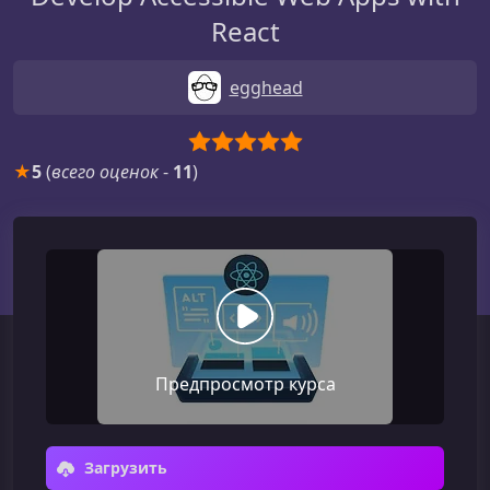
React
egghead
★
5
(
всего оценок
-
11
)
Предпросмотр курса
Загрузить