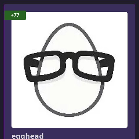
Change Display Preferences on Mac to Find Color Contrast
Accessibility Issues
+77
УРОК 7.
00:01:30
Enable High Contrast Mode on Windows
УРОК 8.
00:03:02
Access and Customize VoiceOver Settings on MacOS
УРОК 9.
00:03:17
Navigate a Webpage with VoiceOver in Safari
УРОК 10.
00:01:08
Test for Landmark Region Accessibility Issues in React
УРОК 11.
00:03:01
Define Landmark Regions of a web page using ARIA roles
УРОК 12.
00:02:01
Define Landmark Regions of a web page using HTML5
sectioning elements
egghead