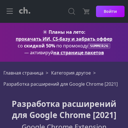
Войти
☀️
Планы на лето:
прокачать ИИ, CS-базу и забрать оффер
со
скидкой 50%
по промокоду
SUMMER26
— активируй
на странице пакетов
Главная страница
Категория другое
Разработка расширений для Google Chrome [2021]
Разработка расширений
для Google Chrome [2021]
Google Chrome Extension