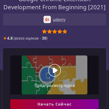
Development From Beginning [2021]
udemy
★
4.8
(
всего оценок
-
39
)
Предпросмотр курса
Начать Сейчас