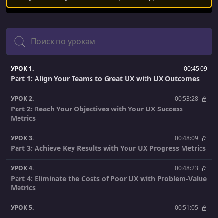
Поиск
УРОК 1.
00:45:09
Part 1: Align Your Teams to Great UX with UX Outcomes
УРОК 2.
00:53:28
Part 2: Reach Your Objectives with Your UX Success
Metrics
УРОК 3.
00:48:09
Part 3: Achieve Key Results with Your UX Progress Metrics
УРОК 4.
00:48:23
Part 4: Eliminate the Costs of Poor UX with Problem-Value
Metrics
УРОК 5.
00:51:05
Part 5: Raise UX’s Visibility with Outcome-driven UX