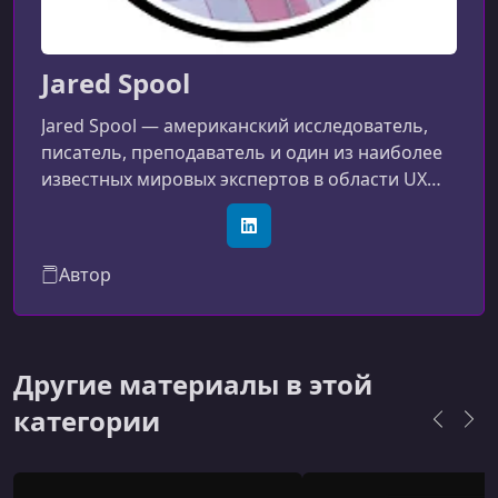
Jared Spool
Jared Spool — американский исследователь,
писатель, преподаватель и один из наиболее
известных мировых экспертов в области UX
(User Experience), юзабилити и дизайна
цифровых продуктов. Он считается одним из
LinkedIn
людей, которые сформировали современную
Автор
практику UX-дизайна.Чем известен Jared
SpoolПрежде всего не как автор множества
книг, а как:исследователь пользовательского
поведения;консультант крупных
Другие материалы в этой
компаний;один из самых востребованных
категории
международн