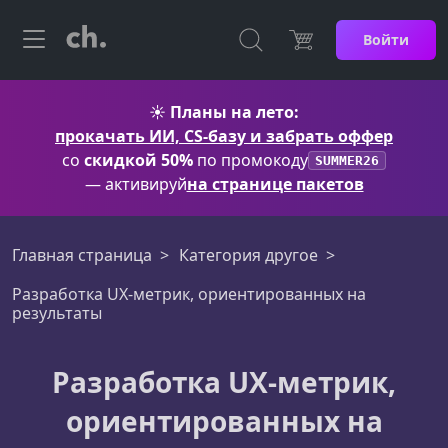
Войти
☀️
Планы на лето:
прокачать ИИ, CS-базу и забрать оффер
со
скидкой 50%
по промокоду
SUMMER26
— активируй
на странице пакетов
Главная страница
Категория другое
Разработка UX-метрик, ориентированных на
результаты
Разработка UX-метрик,
ориентированных на