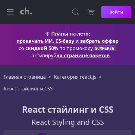
Войти
☀️
Планы на лето:
прокачать ИИ, CS-базу и забрать оффер
со
скидкой 50%
по промокоду
SUMMER26
— активируй
на странице пакетов
Главная страница
Категория react.js
React стайлинг и CSS
React стайлинг и CSS
React Styling and CSS