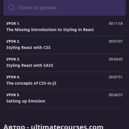
Поиск
УРОК 1.
00:11:18
The Missing Introduction to Styling in React
УРОК 2.
00:07:07
Styling React with CSS
УРОК 3.
00:04:45
Styling React with SASS
УРОК 4.
00:07:51
The concepts of CSS-in-JS
УРОК 5.
00:04:57
Setting up Emotion
УРОК 6.
00:06:20
Adding global styles in Emotion
Автор - ultimatecourses.com