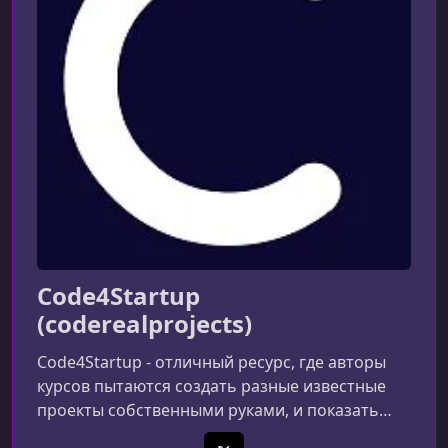
УРОК 10.
00:07:38
Data between Child Components
УРОК 11.
00:04:45
Working with Array
УРОК 12.
00:06:32
Adding Product Form
УРОК 13.
00:05:41
Creating Product Function
УРОК 14.
00:00:56
What's Next?
Code4Startup
(coderealprojects)
Code4Startup - отличный ресурс, где авторы
курсов пытаются создать разные известные
проекты собственными руками, и показать
нам что это не так сложно.