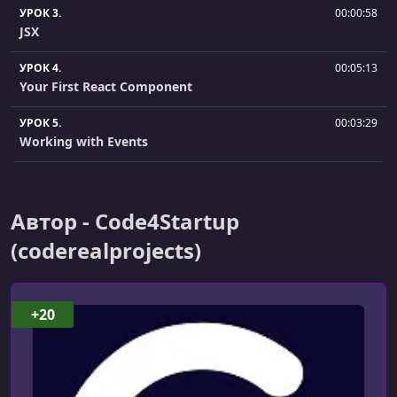
УРОК 3.
00:00:58
JSX
УРОК 4.
00:05:13
Your First React Component
УРОК 5.
00:03:29
Working with Events
УРОК 6.
00:05:14
Working with State
Автор - Code4Startup
УРОК 7.
00:03:01
(coderealprojects)
Reusable Components
УРОК 8.
00:03:08
Working with Property - Data
+20
УРОК 9.
00:04:35
Working with Property - Function