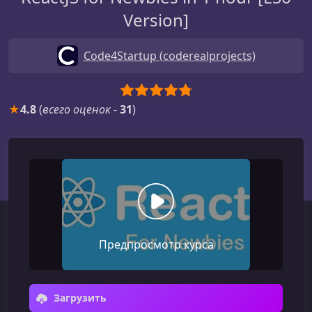
Version]
Code4Startup (coderealprojects)
★
4.8
(
всего оценок
-
31
)
Предпросмотр курса
Загрузить