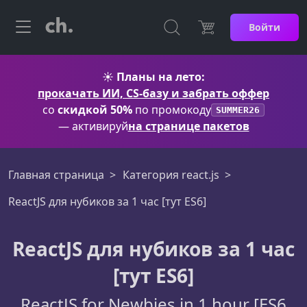
Войти
☀️
Планы на лето:
прокачать ИИ, CS-базу и забрать оффер
со
скидкой 50%
по промокоду
SUMMER26
— активируй
на странице пакетов
Главная страница
Категория react.js
ReactJS для нубиков за 1 час [тут ES6]
ReactJS для нубиков за 1 час
[тут ES6]
ReactJS for Newbies in 1 hour [ES6