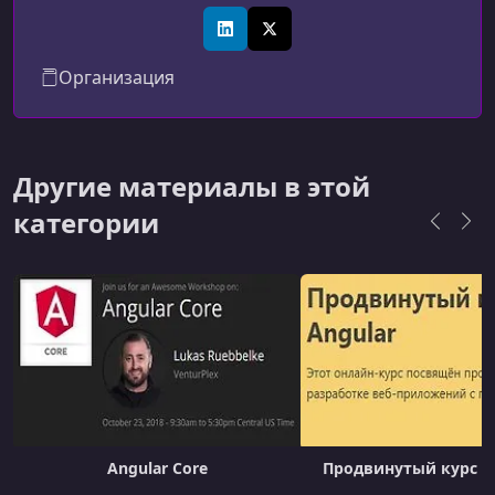
изучения языков программирования и веб-
разработки до работы с базами данных,
LinkedIn
X (Twitter)
облачной инфраструктурой, DevOps и
Организация
искусственным интеллектом. Ранее известная
как Frontend Masters, платформа расширила
фокус и теперь обучает разработчиков всему
спектру современной разработки ПО.
Другие материалы в этой
категории
Angular Core
Продвинутый курс по