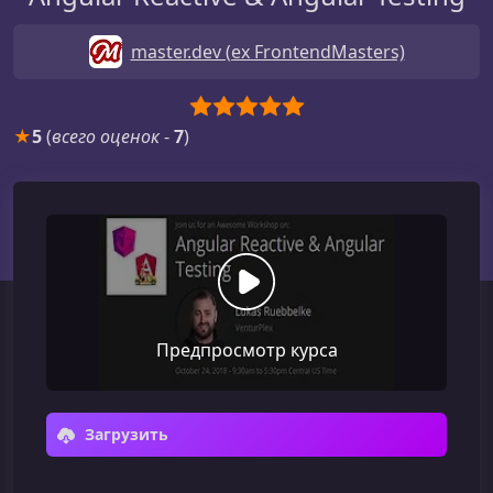
master.dev (ex FrontendMasters)
★
5
(
всего оценок
-
7
)
Предпросмотр курса
Загрузить