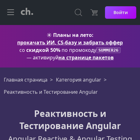
Войти
☀️
Планы на лето:
прокачать ИИ, CS-базу и забрать оффер
со
скидкой 50%
по промокоду
SUMMER26
— активируй
на странице пакетов
Главная страница
Категория angular
Реактивность и Тестирование Angular
Реактивность и
Тестирование Angular
Angular Reactive & Angular Testing