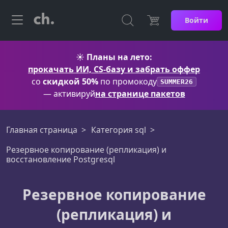
Войти
☀️
Планы на лето:
прокачать ИИ, CS-базу и забрать оффер
со
скидкой 50%
по промокоду
SUMMER26
— активируй
на странице пакетов
Главная страница
Категория sql
Резервное копирование (репликация) и
восстановление Postgresql
Резервное копирование
(репликация) и