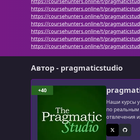
https://coursehunters.online/t/pragmaticstudi
https://coursehunters.online/t/pragmaticstudi
https://coursehunters.online/t/pragmaticstudi
https://coursehunters.online/t/pragmaticstudi
https://coursehunters.online/t/pragmaticstudi
https://coursehunters.online/t/pragmaticstudi
https://coursehunters.online/t/pragmaticstudi
Автор - pragmaticstudio
pragmati
+40
Наши курсы у
по реальным 
отвлечения и
X (Twitter)
GitHub