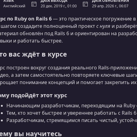
ЯЗЫК
ДАТА ВЫХОДА
ДАТА ОБНОВЛЕНИЯ
Английский
20 дек. 2019 г., 01:00
29 апр. 2026 г., 06:07
рс по Ruby on Rails 6
— это практическое погружение в 
 шагом создадите полноценный проект
с нуля
и разберёт
териал обновлён под Rails 6 и ориентирован на разраб
выки и работать быстрее.
то вас ждёт в курсе
рс построен вокруг создания реального Rails-приложен
део, а затем самостоятельно повторяете ключевые шаги
рощает понимание концепций и помогает закрепить их 
ому подойдёт этот курс
Начинающим разработчикам, переходящим на Ruby o
Тем, кто хочет быстрее и увереннее работать с Rails 6
Разработчикам, стремящимся писать чистый, устой
ему вы научитесь