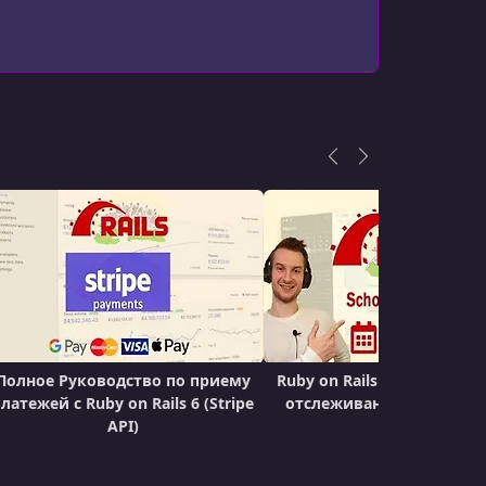
УРОК 22.
00:09:51
Handling Validation Errors
УРОК 23.
00:05:26
The Flash
УРОК 24.
00:13:45
One-to-Many: belongs_to
УРОК 25.
00:12:07
One-to-Many: has_many
УРОК 26.
00:12:54
One-to-Many: Nested Resources
УРОК 27.
00:17:20
Полное Руководство по приему
One-to-Many: Forms
Ruby on Rails 6: Приложен
латежей с Ruby on Rails 6 (Stripe
отслеживания посещаем
УРОК 28.
API)
00:04:46
школ
One-to-Many: Logic