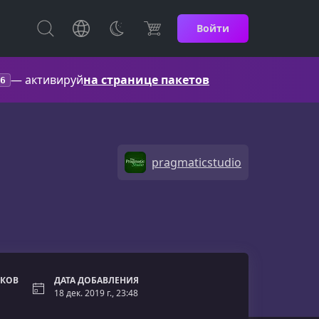
Войти
— активируй
на странице пакетов
6
pragmaticstudio
ОКОВ
ДАТА ДОБАВЛЕНИЯ
18 дек. 2019 г., 23:48