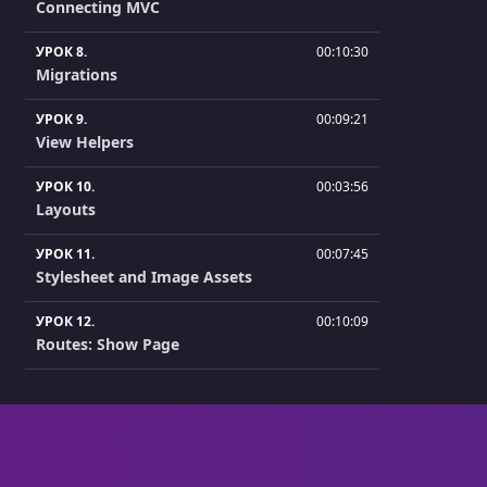
Connecting MVC
УРОК 8.
00:10:30
Migrations
УРОК 9.
00:09:21
View Helpers
УРОК 10.
00:03:56
Layouts
УРОК 11.
00:07:45
Stylesheet and Image Assets
УРОК 12.
00:10:09
Routes: Show Page
УРОК 13.
00:09:15
Routes: Linking Pages
УРОК 14.
00:12:22
Forms: Editing Records: Part 1