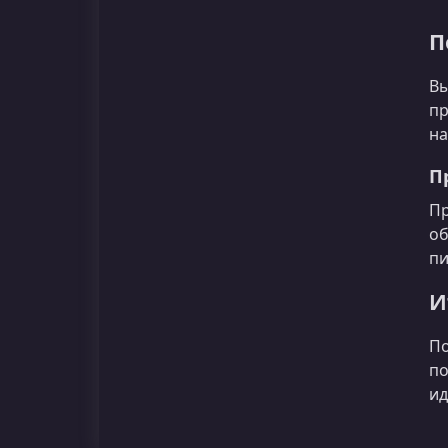
П
Вы
пр
на
П
Пр
об
пи
И
По
по
ид