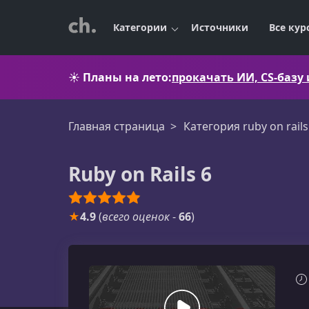
Категории
Источники
Все кур
☀️
Планы на лето:
прокачать ИИ, CS-базу
Главная страница
Категория ruby on rails
Ruby on Rails 6
★
4.9
(
всего оценок
-
66
)