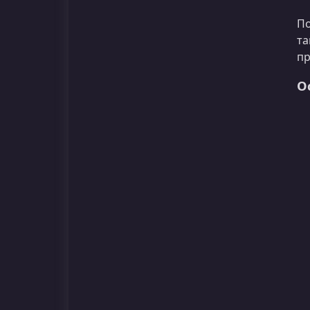
По
та
пр
О