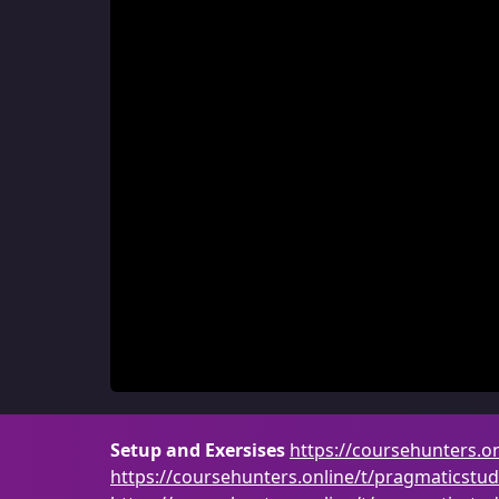
Setup and Exersises
https://coursehunters.on
https://coursehunters.online/t/pragmaticstudi