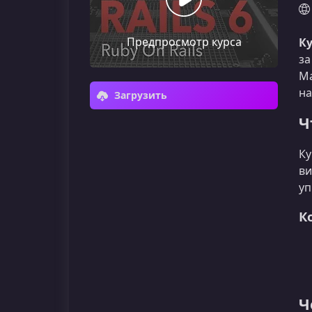
Предпросмотр курса
Ку
за
Ма
на
Загрузить
Ч
Ку
ви
уп
К
Ч