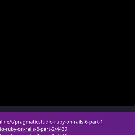
line/t/pragmaticstudio-ruby-on-rails-6-part-1
o-ruby-on-rails-6-part-2/4439