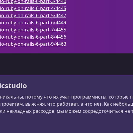
o-ruby-on-rails-6-part-3/4440
o-ruby-on-rails-6-part-4/4445
o-ruby-on-rails-6-part-5/4447
o-ruby-on-rails-6-part-6/4449
o-ruby-on-rails-6-part-7/4455
o-ruby-on-rails-6-part-8/4456
o-ruby-on-rails-6-part-9/4463
cstudio
никальны, потому что их учат программисты, которые 
проектам, выясняя, что работает, а что нет. Как небо
ли накладных расходов, мы можем сосредоточиться на т