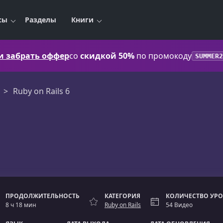
сы
Разделы
Книги
 и забрать оффер
со
скидкой 50%
по промокоду
SUMMER2
Ruby on Rails 6
ПРОДОЛЖИТЕЛЬНОСТЬ
КАТЕГОРИЯ
КОЛИЧЕСТВО УР
8 ч 18 мин
Ruby on Rails
54 Видео