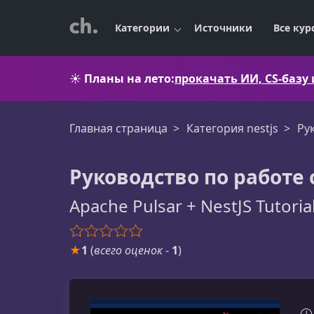
Категории
Источники
Все кур
☀️
Планы на лето:
прокачать ИИ, CS-базу
Главная страница
Категория nestjs
Ру
Руководство по работе с
Apache Pulsar + NestJS Tutoria
★
1
(
всего оценок
-
1
)