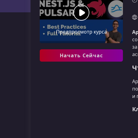
Предпросмотр курса
Ap
со
за
ас
Начать Сейчас
Ч
Ap
по
и 
К