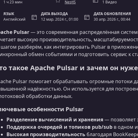
1 ч 23 мин
NestJS
1 Видео
ЯЗЫК
ДАТА ВЫХОДА
ДАТА ОБНОВЛЕНИЯ
Английский
12 мар. 2024 г., 01:00
30 апр. 2026 г., 00:44
ache Pulsar
— это современная распределённая систем
четает высокую производительность, масштабируемость
 шагом разберём, как интегрировать Pulsar в приложен
инхронный обмен событиями и подготовить сервис к ст
то такое Apache Pulsar и зачем он нуж
ache Pulsar помогает обрабатывать огромные потоки 
вышенной надёжностью. Он используется для построен
потоковой обработки данных.
лючевые особенности Pulsar
Разделение вычислений и хранения
— позволяет 
Поддержка очередей и топиков pub/sub
в одном и
Высокая производительность
благодаря BookKeepe