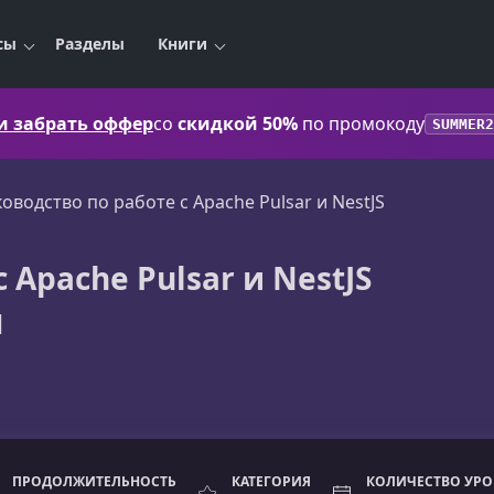
сы
Разделы
Книги
 и забрать оффер
со
скидкой 50%
по промокоду
SUMMER2
ководство по работе с Apache Pulsar и NestJS
 Apache Pulsar и NestJS
l
ПРОДОЛЖИТЕЛЬНОСТЬ
КАТЕГОРИЯ
КОЛИЧЕСТВО УР