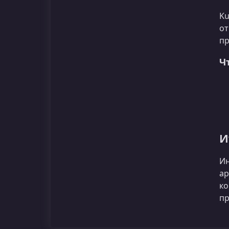
Ku
от
пр
Ч
И
И
ар
ко
пр