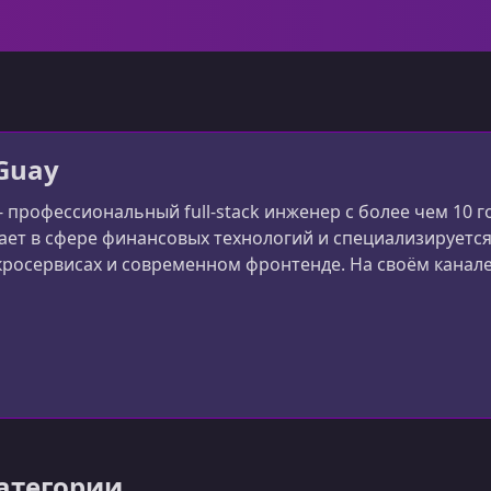
Guay
 - профессиональный full-stack инженер с более чем 10
ает в сфере финансовых технологий и специализируетс
кросервисах и современном фронтенде. На своём канале 
тся знаниями по темам вроде NestJS, tRPC, Next.js и по
актические кейсы: архитектура, произв
e
категории