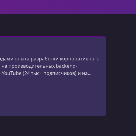
 годами опыта разработки корпоративного
я на производительных backend-
YouTube (24 тыс+ подписчиков) и на
лной стек-разработке. На его сайте