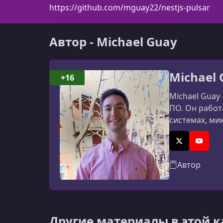
https://github.com/mguay22/nestjs-pulsar
Автор - Michael Guay
Michael 
+16
Michael Guay
ПО. Он работ
системах, ми
Udemy он дели
публикует пр
X (Twitter)
YouTub
Автор
Другие материалы в этой 