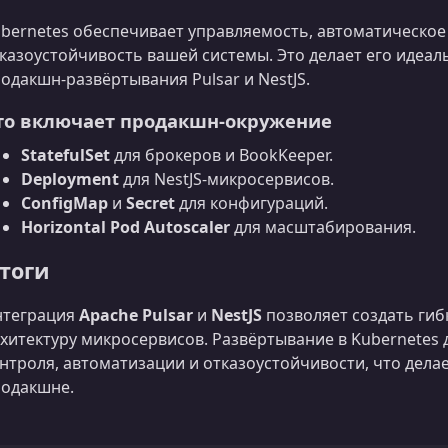
bernetes обеспечивает управляемость, автоматическо
казоустойчивость вашей системы. Это делает его идеал
одакшн‑развёртывания Pulsar и NestJS.
то включает продакшн‑окружение
StatefulSet
для брокеров и BookKeeper.
Deployment
для NestJS‑микросервисов.
ConfigMap
и
Secret
для конфигураций.
Horizontal Pod Autoscaler
для масштабирования.
тоги
нтеграция
Apache Pulsar
и
NestJS
позволяет создать ги
хитектуру микросервисов. Развёртывание в Kubernetes
нтроля, автоматизации и отказоустойчивости, что делае
одакшне.