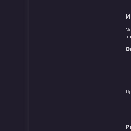
И
Ne
по
О
П
Р