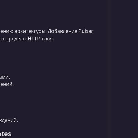
оению архитектуры. Добавление Pulsar
за пределы HTTP‑слоя.
ами.
ений.
ждений.
etes