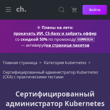
Войти
☀️
Планы на лето:
прокачать ИИ, CS-базу и забрать оффер
со
скидкой 50%
по промокоду
SUMMER26
— активируй
на странице пакетов
Главная страница
Категория kubernetes
Сертифицированный администратор Kubernetes
(CKA) с практическими тестами
Сертифицированный
администратор Kubernetes