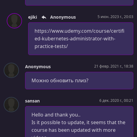
УРОК 53.
00:08:49
3.29. Multiple Schedulers
ejiki
Anonymous
5 июн. 2023 г., 20:03
УРОК 54.
00:06:36
https://www.udemy.com/course/certifi
3.31. Lab Solution - Multiple Scheduler
ed-kubernetes-administrator-with-
УРОК 55.
practice-tests/
00:09:15
3.32. Configuring Scheduler Profiles
УРОК 56.
00:07:55
Anonymous
21 февр. 2021 г., 18:38
3.34. (2025 Updates)Admission Controllers
Можно обновить плиз?
УРОК 57.
00:06:42
3.36. (2025 Updates)Lab Solution Admission Controllers
sansan
6 дек. 2020 г., 00:21
УРОК 58.
00:10:09
3.37. (2025 Updates)Validating and Mutating Admission
Hello and thank you..
Controllers
Is it possible to update, it seems that the
УРОК 59.
00:07:40
course has been updated with more
3.39. (2025 Updates)Lab Solution Validating and Mutating