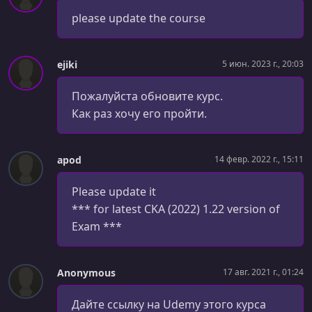
please update the course
УРОК 46.
00:14:52
3.17. Resource Limits
ejiki
5 июн. 2023 г., 20:03
УРОК 47.
00:05:23
3.20. Lab Solution - Resource Limits
Пожалуйста обновите курс.
Как раз хочу его пройти.
УРОК 48.
00:04:06
3.21. DaemonSets
УРОК 49.
00:05:46
apod
14 февр. 2022 г., 15:11
3.23. Lab Solution - DaemonSets (optional)
Please update it
УРОК 50.
00:08:44
*** for latest CKA (2022) 1.22 version of
3.24. Static Pods
Exam ***
УРОК 51.
00:14:37
3.26. Lab Solution - Static Pods (Optional)
Anonymous
17 авг. 2021 г., 01:24
УРОК 52.
00:06:07
3.27. Priority Classes
Дайте ссылку на Udemy этого курса