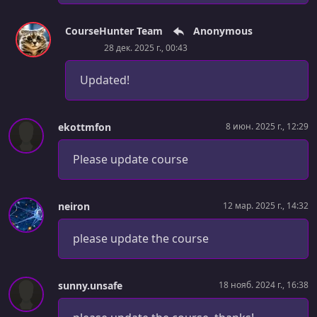
УРОК 31.
00:12:50
2.37. Imperative vs Declarative
CourseHunter Team
Anonymous
УРОК 32.
00:13:26
28 дек. 2025 г., 00:43
2.40. Lab Solution - Imperative Commands (optional)
Updated!
УРОК 33.
00:04:32
2.41. Kubectl Apply Command
ekottmfon
8 июн. 2025 г., 12:29
УРОК 34.
00:01:11
2.43. A Quick Reminder
Please update course
УРОК 35.
00:00:54
3.1. Scheduling - Section Introduction
neiron
12 мар. 2025 г., 14:32
УРОК 36.
00:02:30
3.3. Manual Scheduling
please update the course
УРОК 37.
00:06:54
3.5. Lab Solution - Manual Scheduling (optional)
sunny.unsafe
18 нояб. 2024 г., 16:38
УРОК 38.
00:05:39