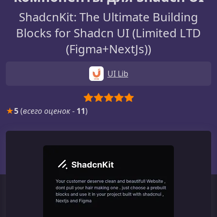
ShadcnKit: The Ultimate Building
Blocks for Shadcn UI (Limited LTD
(Figma+NextJs))
UI Lib
★
5
(
всего оценок
-
11
)