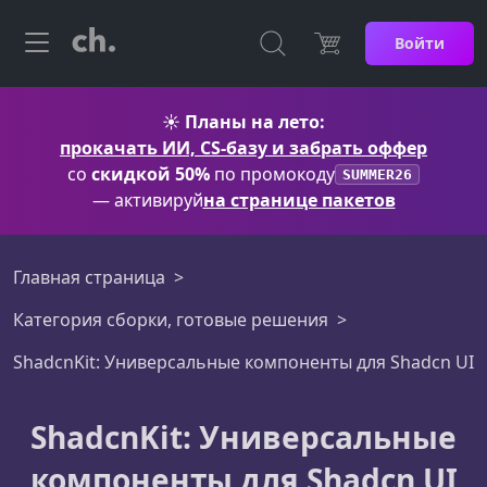
Войти
☀️
Планы на лето:
прокачать ИИ, CS-базу и забрать оффер
со
скидкой 50%
по промокоду
SUMMER26
— активируй
на странице пакетов
Главная страница
Категория сборки, готовые решения
ShadcnKit: Универсальные компоненты для Shadcn UI
ShadcnKit: Универсальные
компоненты для Shadcn UI