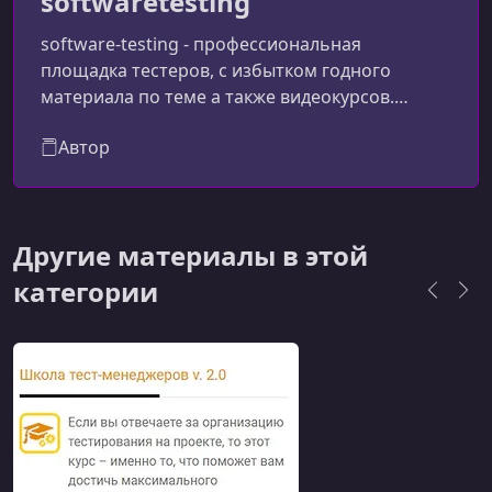
softwaretesting
Документирование тестов
software-testing - профессиональная
УРОК 15.
00:32:47
площадка тестеров, с избытком годного
Оценка тестирования и ТА
материала по теме а также видеокурсов.
Рекомендуем к просмотру...
УРОК 16.
00:32:47
Финальные мотивашечки
Автор
Другие материалы в этой
категории