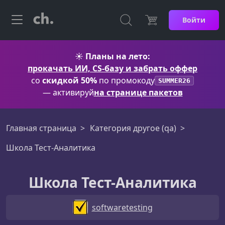
Войти
☀️
Планы на лето:
прокачать ИИ, CS-базу и забрать оффер
со
скидкой 50%
по промокоду
SUMMER26
— активируй
на странице пакетов
Главная страница
Категория другое (qa)
Школа Тест-Аналитика
Школа Тест-Аналитика
softwaretesting