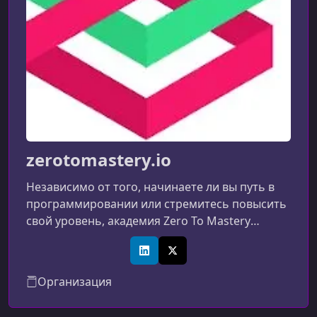
GitHub
zerotomastery.io
Независимо от того, начинаете ли вы путь в
программировании или стремитесь повысить
свой уровень, академия Zero To Mastery
помогает освоить ключевые технологические
навыки. На платформе вы можете изучить
LinkedIn
X (Twitter)
React, JavaScript, Python, CSS и многие другие
Организация
инструменты, необходимые для карьерного
роста, успешного трудоустройства и