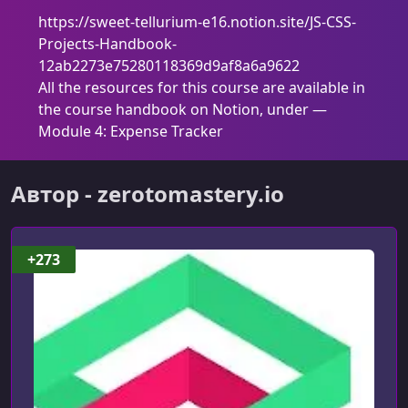
УРОК 7.
00:01:23
https://sweet-tellurium-e16.notion.site/JS-CSS-
Let's Keep Learning Together!
Projects-Handbook-
12ab2273e75280118369d9af8a6a9622
УРОК 8.
00:05:02
Introduction
All the resources for this course are available in
the course handbook on Notion, under —
УРОК 9.
00:05:35
Module 4: Expense Tracker
Mac / Linux Device Setup
УРОК 10.
00:06:58
Автор - zerotomastery.io
Windows Device Setup
УРОК 11.
00:19:27
VSCode Setup & Template
+273
УРОК 12.
00:09:11
VSCode Extensions
УРОК 13.
00:13:57
DevTools
УРОК 14.
00:14:34