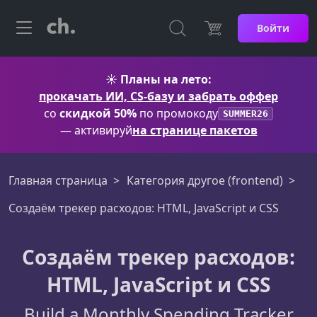
Войти
☀️
Планы на лето:
прокачать ИИ, CS-базу и забрать оффер
со
скидкой 50%
по промокоду
SUMMER26
— активируй
на странице пакетов
Главная страница
Категория другое (frontend)
Создаём трекер расходов: HTML, JavaScript и CSS
Создаём трекер расходов:
HTML, JavaScript и CSS
Build a Monthly Spending Tracker