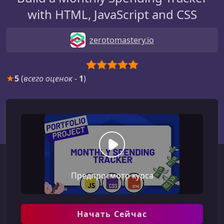
with HTML, JavaScript and CSS
zerotomastery.io
★
5
(
всего оценок
-
1
)
Предпросмотр курса
Начать Сейчас