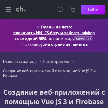
Войти
☀️
Планы на лето:
прокачать ИИ, CS-базу и забрать оффер
со
скидкой 50%
по промокоду
SUMMER26
— активируй
на странице пакетов
Главная страница
Категория vue
Создание веб-приложений с помощью Vue JS 3 и
Firebase
Создание веб-приложений с
помощью Vue JS 3 и Firebase