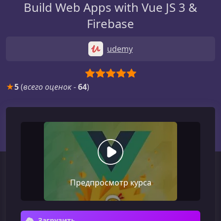
Build Web Apps with Vue JS 3 &
Firebase
udemy
★
5
(
всего оценок
-
64
)
Предпросмотр курса
Загрузить