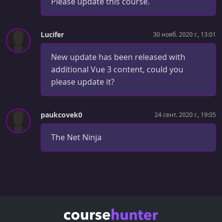
Finishing Touches
Please update this course.
УРОК 38.
00:05:28
Forms Intro & Setup
Lucifer
30 нояб. 2020 г., 13:01
УРОК 39.
00:05:10
New update has been released with
Two-way Data Binding
additional Vue 3 content, could you
please update it?
УРОК 40.
00:03:10
Select Fields
УРОК 41.
00:06:47
paukcovek0
24 сент. 2020 г., 19:05
Checkboxes
The Net Ninja
УРОК 42.
00:11:22
Keyboard Events & Modifiers
УРОК 43.
00:03:49
CHALLENGE - Deleting Skills
УРОК 44.
00:09:49
Submitting the Form