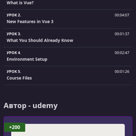
What is Vue?
УРОК 2.
00:04:07
New Features in Vue 3
УРОК 3.
00:01:37
What You Should Already Know
УРОК 4.
00:02:47
Environment Setup
УРОК 5.
00:01:26
Course Files
УРОК 6.
00:03:40
How to use Vue (using the CDN)
Автор - udemy
УРОК 7.
00:05:26
Creating a Vue App
+200
УРОК 8.
00:04:34
Templates & Data