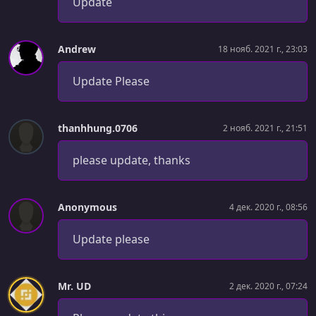
Update
Using Teleport
УРОК 31.
00:04:10
Andrew
18 нояб. 2021 г., 23:03
Project 1 Preview & Setup
Update Please
УРОК 32.
00:08:40
Starting a New Game
УРОК 33.
00:10:34
thanhhung.0706
2 нояб. 2021 г., 21:51
Component Lifecycle Hooks
please update, thanks
УРОК 34.
00:04:55
Creating the Reaction Timer
Anonymous
4 дек. 2020 г., 08:56
УРОК 35.
00:06:24
Emitting Custom Events with Data
Update please
УРОК 36.
00:02:49
CHALLENGE - Showing a Results Component
Mr. UD
2 дек. 2020 г., 07:24
УРОК 37.
00:04:20