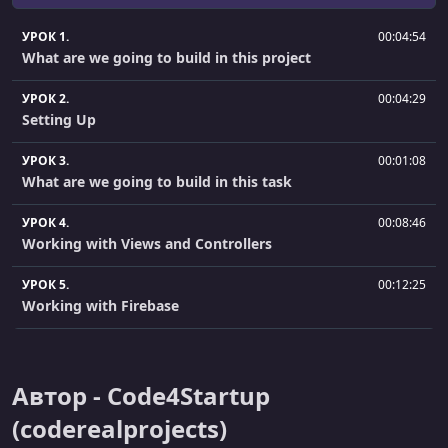
УРОК 1.
00:04:54
What are we going to build in this project
УРОК 2.
00:04:29
Setting Up
УРОК 3.
00:01:08
What are we going to build in this task
УРОК 4.
00:08:46
Working with Views and Controllers
УРОК 5.
00:12:25
Working with Firebase
УРОК 6.
00:01:28
.What are we going to build in this task
Автор - Code4Startup
УРОК 7.
00:06:42
(coderealprojects)
Create Nav Bar