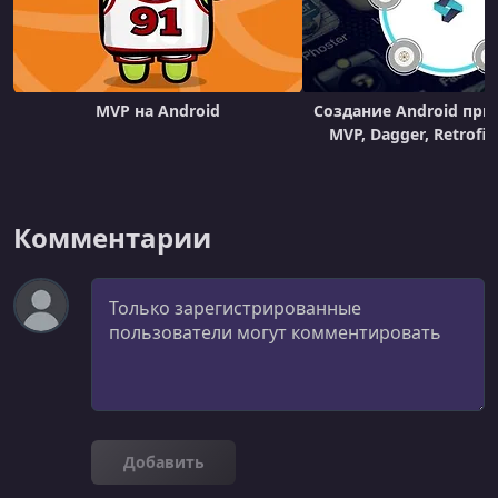
Creating offer service
УРОК 23.
00:12:15
Implement Offer service in Browse controller
MVP на Android
Создание Android при
УРОК 24.
00:04:12
MVP, Dagger, Retrofit
Creating Cancel Offer function for Poster
УРОК 25.
00:02:45
What are we going to build in this task
Комментарии
УРОК 26.
00:04:50
Комментарий
Accepting offer
УРОК 27.
00:03:48
Completing Task
УРОК 28.
00:04:43
What are we going to build in this task
Добавить
УРОК 29.
00:05:38