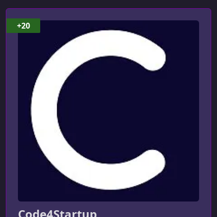
УРОК 8.
00:23:04
Create Authentication
+20
УРОК 9.
00:03:22
Adding notification with Toaster
УРОК 10.
00:02:04
What are we going to build in this task
УРОК 11.
00:04:45
Creating post and edit Modal
УРОК 12.
00:09:35
Refactoring Browsing page
УРОК 13.
00:19:01
Working with Services
УРОК 14.
00:01:41
What are we going to build in this task
Code4Startup