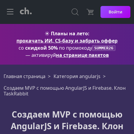
Войти
☀️
Планы на лето:
прокачать ИИ, CS-базу и забрать оффер
со
скидкой 50%
по промокоду
SUMMER26
— активируй
на странице пакетов
Главная страница
Категория angularjs
Создаем MVP с помощью AngularJS и Firebase. Клон
TaskRabbit
Создаем MVP с помощью
AngularJS и Firebase. Клон