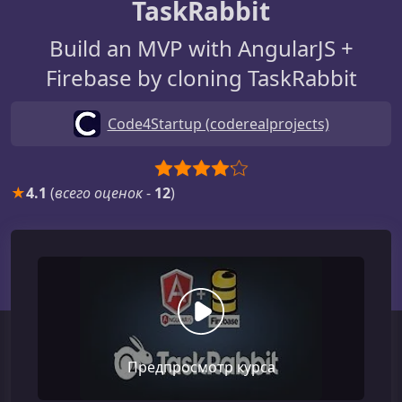
TaskRabbit
Build an MVP with AngularJS +
Firebase by cloning TaskRabbit
Code4Startup (coderealprojects)
★
4.1
(
всего оценок
-
12
)
Предпросмотр курса