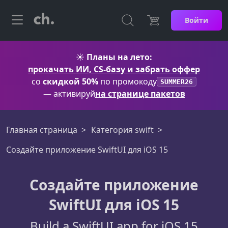
Войти
☀️
Планы на лето:
прокачать ИИ, CS-базу и забрать оффер
со
скидкой 50%
по промокоду
SUMMER26
— активируй
на странице пакетов
Главная страница
Категория swift
Создайте приложение SwiftUI для iOS 15
Создайте приложение
SwiftUI для iOS 15
Build a SwiftUI app for iOS 15