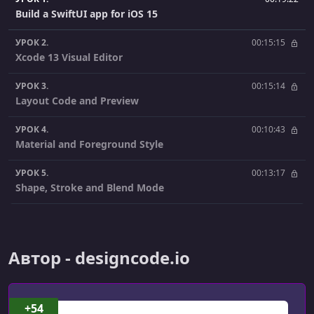
Build a SwiftUI app for iOS 15
УРОК 2.
00:15:15
Xcode 13 Visual Editor
УРОК 3.
00:15:14
Layout Code and Preview
УРОК 4.
00:10:43
Material and Foreground Style
УРОК 5.
00:13:17
Shape, Stroke and Blend Mode
УРОК 6.
00:23:45
Reusable Style and Color Scheme
Автор - designcode.io
УРОК 7.
00:07:39
List Style and Navigation View
УРОК 8.
00:13:20
+54