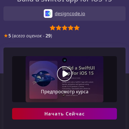
designcode.io
★
5
(
всего оценок
-
29
)
Предпросмотр курса
Начать Сейчас