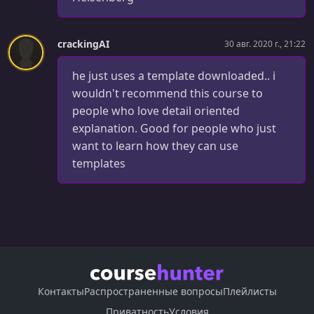
Intro To Heroku For Webhosting
УРОК 31.
00:02:30
crackingAI
30 авг. 2020 г., 21:22
Install The Heroku Toolbelt
he just uses a template downloaded.. i
УРОК 32.
00:05:07
Install Modules For Heroku
wouldn't recommend this course to
people who love detail oriented
УРОК 33.
00:03:18
explanation. Good for people who just
Settings.py Heroku Changes
want to learn how they can use
templates
УРОК 34.
00:08:03
Push Our Code To Heroku
УРОК 35.
00:07:45
Add A Domain Name
УРОК 36.
00:05:15
Bonus Lecture
Контакты
Распространенные вопросы
Плейлисты
Приватность
Условия