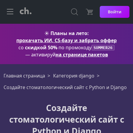
Войти
☀️
Планы на лето:
прокачать ИИ, CS-базу и забрать оффер
со
скидкой 50%
по промокоду
SUMMER26
— активируй
на странице пакетов
Главная страница
Категория django
Создайте стоматологический сайт с Python и Django
Создайте
стоматологический сайт с
Python и Django