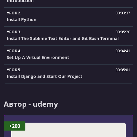
Introduction
УРОК 2.
00:03:37
Install Python
УРОК 3.
00:05:20
Install The Sublime Text Editor and Git Bash Terminal
УРОК 4.
00:04:41
Set Up A Virtual Environment
УРОК 5.
00:05:01
Install Django and Start Our Project
УРОК 6.
00:05:15
Run the Django Server
Автор - udemy
УРОК 7.
00:03:22
Start a New Django App
+200
УРОК 8.
00:04:27
Urls.py Files