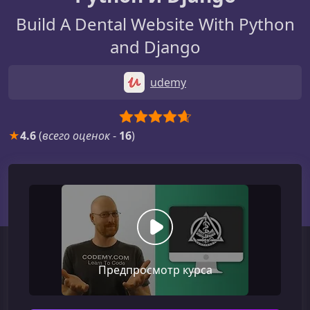
Build A Dental Website With Python
and Django
udemy
★
4.6
(
всего оценок
-
16
)
Предпросмотр курса