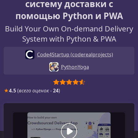
систему доставки с
помощью Python и PWA
Build Your Own On-demand Delivery
System with Python & PWA
Code4Startup (coderealprojects)
PythonYoga
★
4.5
(
всего оценок
-
24
)