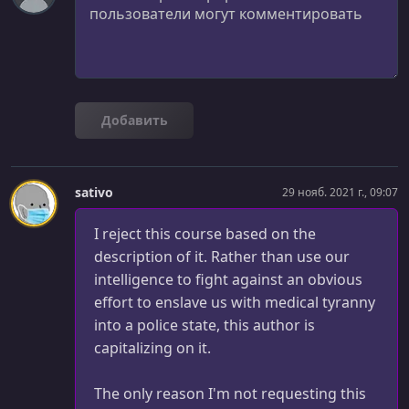
Step 2 - Function
УРОК 38.
00:10:42
Step 3 - Form
УРОК 39.
00:04:18
Добавить
Step 3 - Function
УРОК 40.
00:13:45
Step 4 - Distance and Price
sativo
29 нояб. 2021 г., 09:07
УРОК 41.
00:15:12
I reject this course based on the
Step 4 - Payment
description of it. Rather than use our
intelligence to fight against an obvious
УРОК 42.
00:09:05
Create Jobs Page
effort to enslave us with medical tyranny
into a police state, this author is
УРОК 43.
00:09:43
capitalizing on it.
Styling Jobs Page
The only reason I'm not requesting this
УРОК 44.
00:06:47