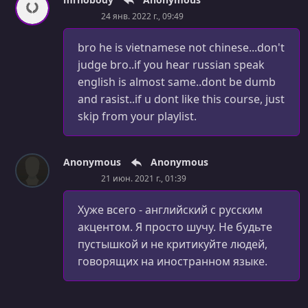
24 янв. 2022 г., 09:49
УРОК 52.
00:14:27
Display Jobs On The Map
bro he is vietnamese not chinese...don't
judge bro..if you hear russian speak
УРОК 53.
00:10:57
Job Details Card
english is almost same..dont be dumb
and rasist..if u dont like this course, just
УРОК 54.
00:06:36
skip from your playlist.
Improve Map
УРОК 55.
00:08:39
Anonymous
Anonymous
Courier Job Details Page
21 июн. 2021 г., 01:39
УРОК 56.
00:08:29
Design Job Details Page
Хуже всего - английский с русским
акцентом. Я просто шучу. Не будьте
УРОК 57.
00:03:10
пустышкой и не критикуйте людей,
Job Details Page - Function
говорящих на иностранном языке.
УРОК 58.
00:11:49
Create Current Job Page