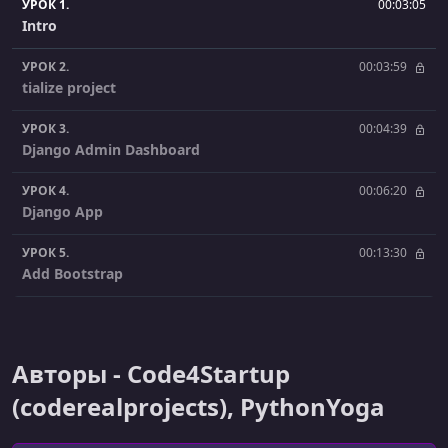
УРОК 1.
00:03:05
Intro
УРОК 2.
00:03:59
tialize project
УРОК 3.
00:04:39
Django Admin Dashboard
УРОК 4.
00:06:20
Django App
УРОК 5.
00:13:30
Add Bootstrap
УРОК 6.
00:05:24
Reorganize Templates
Авторы - Code4Startup
УРОК 7.
00:05:18
Git
(coderealprojects), PythonYoga
УРОК 8.
00:20:08