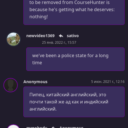
Job Details Page
to be removed from CourseHunter is
because he's getting what he deserves:
УРОК 45.
00:10:08
nothing!
Job Details Page - Layout
УРОК 46.
00:13:10
newvideo1369
sativo
Job Details - Map
25 янв. 2022 г., 15:57
УРОК 47.
00:04:04
Cancel Job
we've been a police state for a long
time
УРОК 48.
00:00:45
Congrats for Part 1
Anonymous
5 июн. 2021 г., 12:16
УРОК 49.
00:06:13
Courier Model
Пипец, китайский английский, это
почти такой же ад как и индийский
УРОК 50.
00:11:30
Page Structure
английский.
УРОК 51.
00:05:46
Show Google Map
mrnobody
Anonymous