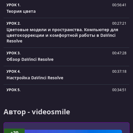
УРОК 1.
00:56:41
Теория цвета
УРОК 2.
00:27:21
Цветовые модели и пространства. Компьютер для
цветокоррекции и комфортной работы в DaVinci
Resolve
УРОК 3.
00:47:28
Обзор DaVinci Resolve
УРОК 4.
00:37:18
Настройка DaVinci Resolve
УРОК 5.
00:34:51
Импорт материала при помощи раздела Media
УРОК 6.
00:53:19
Автор - videosmile
Монтаж в разделе Edit
УРОК 7.
00:52:29
Базовая цветокоррекция