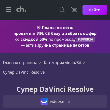
Войти
☀️
Планы на лето:
прокачать ИИ, CS-базу и забрать оффер
со
скидкой 50%
по промокоду
SUMMER26
— активируй
на странице пакетов
Главная страница
Категория video/3d
Супер DaVinci Resolve
Супер DaVinci Resolve
videosmile