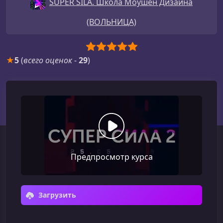
SUPER SILA. Школа Моушен Дизайна
(ВОЛЬНИЦА)
★
5
(
всего оценок
-
29
)
Предпросмотр курса
Загрузить