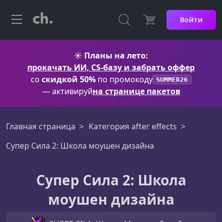
Войти
☀️
Планы на лето:
прокачать ИИ, CS-базу и забрать оффер
со
скидкой 50%
по промокоду
SUMMER26
— активируй
на странице пакетов
Главная страница
Категория after effects
Супер Сила 2: Школа моушен дизайна
Супер Сила 2: Школа
моушен дизайна