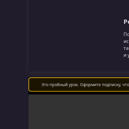
Р
По
ис
та
и 
Это пробный урок. Оформите подписку, что