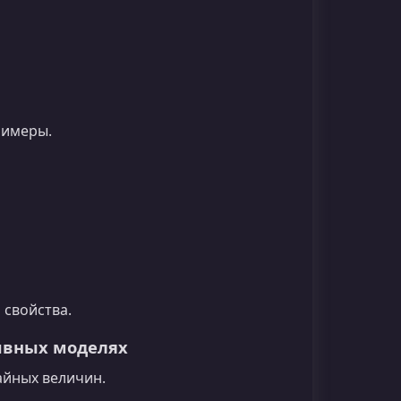
римеры.
 свойства.
ывных моделях
айных величин.