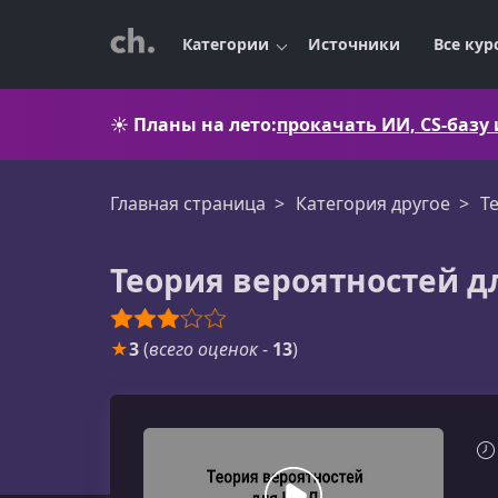
Категории
Источники
Все кур
☀️
Планы на лето:
прокачать ИИ, CS-базу
Главная страница
Категория другое
Т
Теория вероятностей 
★
3
(
всего оценок
-
13
)