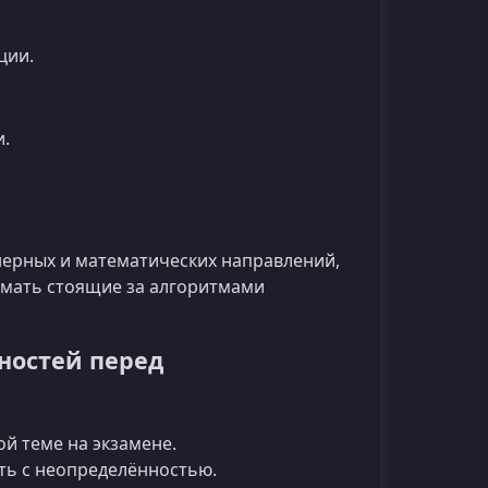
ции.
и.
нерных и математических направлений,
нимать стоящие за алгоритмами
ностей перед
й теме на экзамене.
ть с неопределённостью.