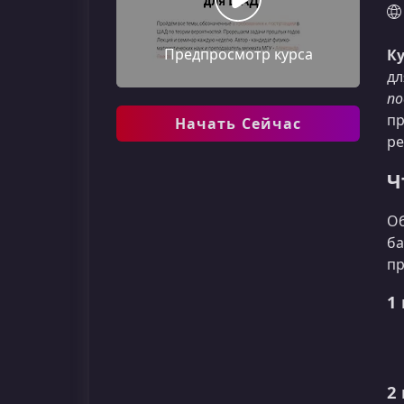
Предпросмотр курса
Ку
дл
по
пр
Начать Сейчас
ре
Ч
Об
ба
пр
1
2