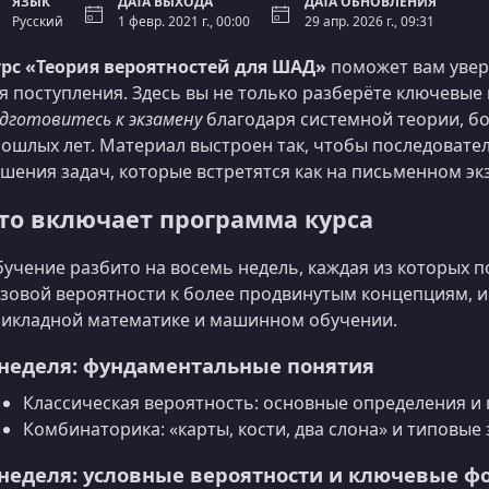
ЯЗЫК
ДАТА ВЫХОДА
ДАТА ОБНОВЛЕНИЯ
Русский
1 февр. 2021 г., 00:00
29 апр. 2026 г., 09:31
рс «Теория вероятностей для ШАД»
поможет вам увер
я поступления. Здесь вы не только разберёте ключевые 
дготовитесь к экзамену
благодаря системной теории, б
ошлых лет. Материал выстроен так, чтобы последоват
шения задач, которые встретятся как на письменном экз
то включает программа курса
учение разбито на восемь недель, каждая из которых п
зовой вероятности к более продвинутым концепциям, 
икладной математике и машинном обучении.
 неделя: фундаментальные понятия
Классическая вероятность: основные определения и
Комбинаторика: «карты, кости, два слона» и типовые 
 неделя: условные вероятности и ключевые 