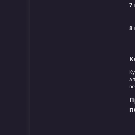
7
8
К
Ку
а 
ве
П
п