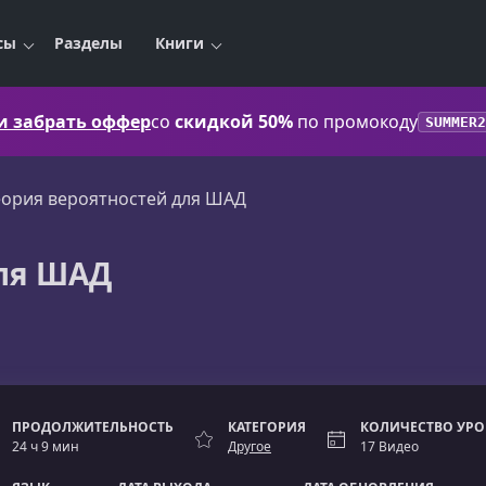
сы
Разделы
Книги
 и забрать оффер
со
скидкой 50%
по промокоду
SUMMER2
еория вероятностей для ШАД
для ШАД
ПРОДОЛЖИТЕЛЬНОСТЬ
КАТЕГОРИЯ
КОЛИЧЕСТВО УР
24 ч 9 мин
Другое
17 Видео