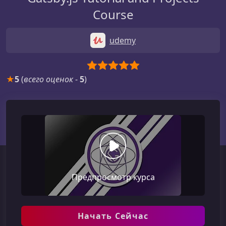
Course
udemy
★
5
(
всего оценок
-
5
)
Предпросмотр курса
Начать Сейчас