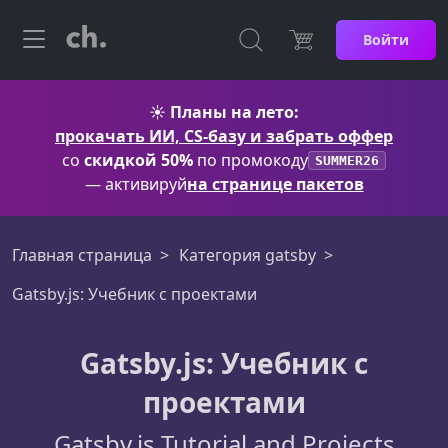
Войти
☀️
Планы на лето:
прокачать ИИ, CS-базу и забрать оффер
со
скидкой 50%
по промокоду
SUMMER26
— активируй
на странице пакетов
Главная страница
Категория gatsby
Gatsby.js: Учебник с проектами
Gatsby.js: Учебник с
проектами
Gatsby.js Tutorial and Projects