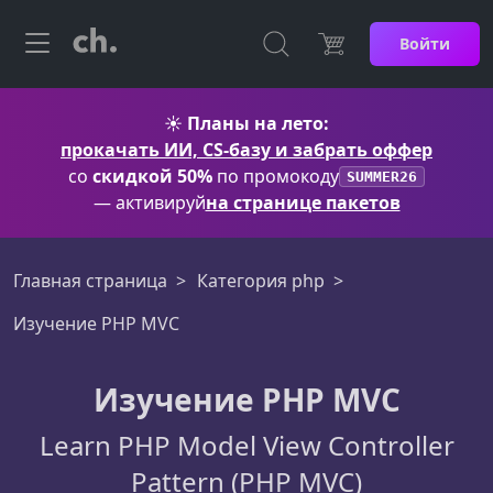
Войти
☀️
Планы на лето:
прокачать ИИ, CS-базу и забрать оффер
со
скидкой 50%
по промокоду
SUMMER26
— активируй
на странице пакетов
Главная страница
Категория php
Изучение PHP MVC
Изучение PHP MVC
Learn PHP Model View Controller
Pattern (PHP MVC)