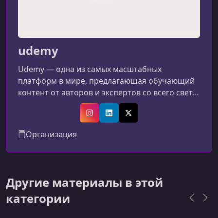
udemy
Udemy — одна из самых масштабных
платформ в мире, предлагающая обучающий
контент от авторов и экспертов со всего света.
Сервис объединяет миллионы учеников и
десятки тысяч преподавателей, создающих
Instagram
LinkedIn
X (Twitter)
курсы на самые разнообразные
Организация
темы.Основные возможности
платформыШирокий выбор тем: от
программирования и дизайна до маркетинга,
психологии и личной
Другие материалы в этой
эффективности.Глобальное сообщество
категории
авторов: материалы создаются специалистами
из разных стран.Удобный ф